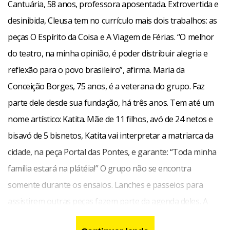
Cantuária, 58 anos, professora aposentada. Extrovertida e
desinibida, Cleusa tem no currículo mais dois trabalhos: as
peças O Espírito da Coisa e A Viagem de Férias. “O melhor
do teatro, na minha opinião, é poder distribuir alegria e
reflexão para o povo brasileiro”, afirma. Maria da
Conceição Borges, 75 anos, é a veterana do grupo. Faz
parte dele desde sua fundação, há três anos. Tem até um
nome artístico: Katita. Mãe de 11 filhos, avó de 24 netos e
bisavó de 5 bisnetos, Katita vai interpretar a matriarca da
cidade, na peça Portal das Pontes, e garante: “Toda minha
família estará na plátéia!” O grupo não se encontra
somente durante os ensaios. Lanches e passeios para
assistirem outras peças fazem parte da agenda deles. A
última confraternização foi na casa de Suzana de Cunto,