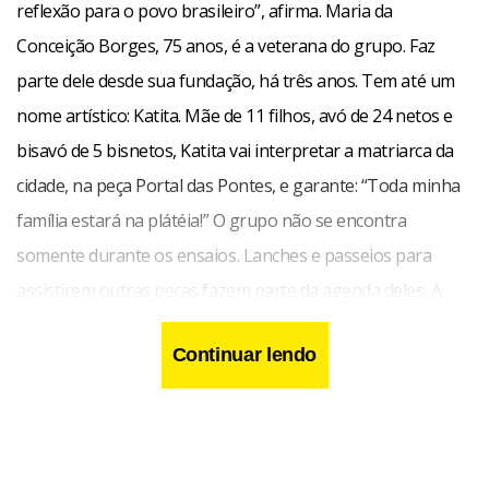
reflexão para o povo brasileiro”, afirma. Maria da
Conceição Borges, 75 anos, é a veterana do grupo. Faz
parte dele desde sua fundação, há três anos. Tem até um
nome artístico: Katita. Mãe de 11 filhos, avó de 24 netos e
bisavó de 5 bisnetos, Katita vai interpretar a matriarca da
cidade, na peça Portal das Pontes, e garante: “Toda minha
família estará na plátéia!” O grupo não se encontra
somente durante os ensaios. Lanches e passeios para
assistirem outras peças fazem parte da agenda deles. A
última confraternização foi na casa de Suzana de Cunto,
Continuar lendo
advogada, caçula da turma, com 55 anos. “Participei de
outros grupos de pessoas mais jovens, mas a alegria e a
empolgação deles não tem igual”, relata a gaúcha, que irá
interpretar uma médica. Rubídia Batista, 75 anos, é prova