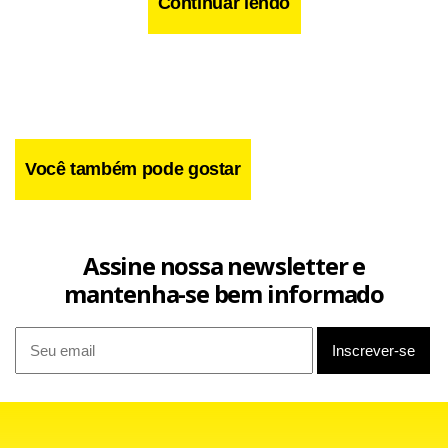
corpo (“Dia de pôr voz em Há 10 mil Anos. Eu sei que tenho
Continuar lendo
uma sucessão nas mãos e fui ao estúdio completamente
bêbado”), a doçura de pai (“Não durmo fácil; passo a noite
acordado quando Vivi, minha filha, está tossindo”).
Você também pode gostar
Assine nossa newsletter e
mantenha-se bem informado