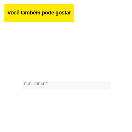
Você também pode gostar
Com Elis Há curiosidades tocantes. Como os versos que
Raul fez para Elis Regina, revelando ter composto Areia da