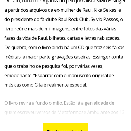
De fato, nada foi. Organizado pelo jornalista Silvio Essinger
a partir dos arquivos da ex-mulher de Raul, Kika Seixas, e
do presidente do fã-clube Raul Rock Club, Sylvio Passos, o
livro reúne mais de mil imagens, entre fotos das várias
fases da vida de Raul, bilhetes, cartas e letras rabiscadas.
De quebra, com o livro ainda há um CD que traz seis faixas
inéditas, a maior parte gravações caseiras. Essinger conta
que o trabalho de pesquisa foi, por várias vezes,
emocionante: “Esbarrar com o manuscrito original de
músicas como Gita é realmente especial.
O livro revira a fundo o mito. Estão lá a genialidade de
quem escreveu versos de Metaformose Ambulante aos 13
anos, a irresponsabilidade com o trabalho e com o próprio