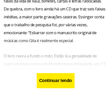
fases da vida de Raul, bilhetes, cartas e letras rabiscadas.
De quebra, com o livro ainda há um CD que traz seis faixas
inéditas, a maior parte gravações caseiras. Essinger conta
que o trabalho de pesquisa foi, por várias vezes,
emocionante: “Esbarrar com o manuscrito original de
músicas como Gita é realmente especial.
O livro revira a fundo o mito. Estão lá a genialidade de
quem escreveu versos de Metaformose Ambulante aos 13
anos, a irresponsabilidade com o trabalho e com o próprio
corpo (“Dia de pôr voz em Há 10 mil Anos. Eu sei que tenho
Continuar lendo
uma sucessão nas mãos e fui ao estúdio completamente
bêbado”), a doçura de pai (“Não durmo fácil; passo a noite
acordado quando Vivi, minha filha, está tossindo”).