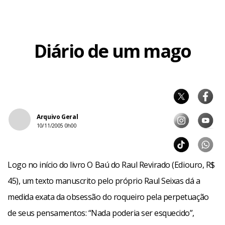
Ampulheta para a Pimentinha cantar. À medida em que o
livro avança, é possível notar a decadência física do ídolo. “A
Diário de um mago
letra dele ia ficando garranchada. Dava uma melancolia”,
conta Essinger.
No fim do livro, outra mostra do lado profético do
roqueiro: “Agora é Raul Seixas quem Raul vai encarar”, dizia
Arquivo Geral
uma das últimas canções. Raul não sobreviveu a ele
10/11/2005 0h00
mesmo.
Logo no início do livro O Baú do Raul Revirado (Ediouro, R$
45), um texto manuscrito pelo próprio Raul Seixas dá a
medida exata da obsessão do roqueiro pela perpetuação
de seus pensamentos: “Nada poderia ser esquecido”,