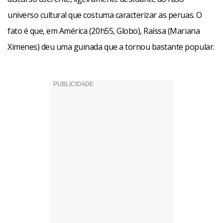
defesa. Mas ela ficará deprimida quando cair na real”.
universo cultural que costuma caracterizar as peruas. O
fato é que, em América (20h55, Globo), Raíssa (Mariana
Ximenes) deu uma guinada que a tornou bastante popular.
Na opinião de Mariana, Raíssa tem de se reconciliar com a