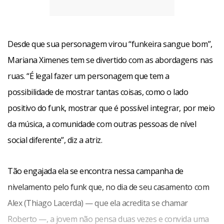
família, e também com Lurdinha (Cléo Pires), atual
namorada de Glauco. “E podia rolar um par para ela se
Desde que sua personagem virou “funkeira sangue bom”,
apaixonar”, torce. Como não há sinal de que América esteja
Mariana Ximenes tem se divertido com as abordagens nas
por acabar, tudo é possível.
ruas. “É legal fazer um personagem que tem a
possibilidade de mostrar tantas coisas, como o lado
minissérieEnquanto isso, a atriz já é presença confirmada
positivo do funk, mostrar que é possível integrar, por meio
na minissérie JK, baseada na vida do presidente Juscelino
da música, a comunidade com outras pessoas de nível
Kubitschek e também produzida pela Globo. Vai viver uma
social diferente”, diz a atriz.
personagem real: Lilian Gonçalves, filha de Nelson
Gonçalves, que foi amiga de Juscelino.
Tão engajada ela se encontra nessa campanha de
nivelamento pelo funk que, no dia de seu casamento com
A personagem não aparece de cara. Vai entrar na
Alex (Thiago Lacerda) — que ela acredita se chamar
passagem da segunda para a terceira fase da trama. “É
Roberto —, a jovem não pensa duas vezes e convida uma
uma candanga, batalhadora, que chega com a mãe pobre