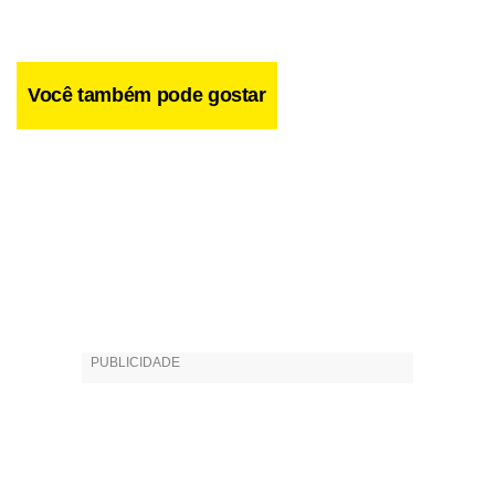
Você também pode gostar
É claro que, mesmo sendo amiga dos funkeiros, a principal
intenção da garota, ao convidá-los para a cerimônia de seu
casamento, é chocar a família. Ela entrou em crise com o
universo de aparências vivido por seus pais, Glauco (Edson