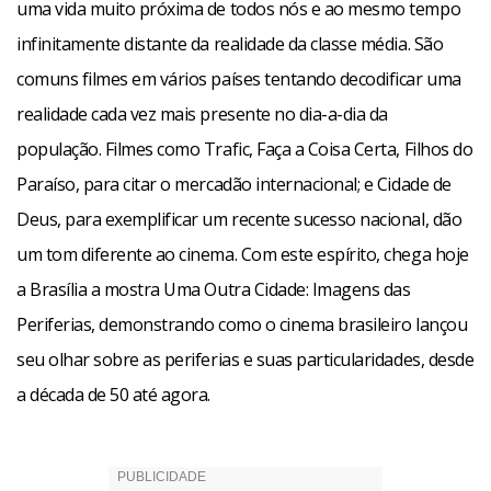
uma vida muito próxima de todos nós e ao mesmo tempo
infinitamente distante da realidade da classe média. São
Em contraste com os filmes produzidos nos anos 50, o
comuns filmes em vários países tentando decodificar uma
cinema contemporâneo exibe uma periferia onde impera a
realidade cada vez mais presente no dia-a-dia da
criminalidade, o grande número de assassinatos e a
população. Filmes como Trafic, Faça a Coisa Certa, Filhos do
violência com ares de espetáculo. Um exemplo é Cidade de
Paraíso, para citar o mercadão internacional; e Cidade de
Deus, de Fernando Meirelles (2002), marco do cinema
Deus, para exemplificar um recente sucesso nacional, dão
nacional que relata a história do tráfico em uma favela.
um tom diferente ao cinema. Com este espírito, chega hoje
a Brasília a mostra Uma Outra Cidade: Imagens das
Além do tráfico de drogas, a mostra traz à tona temas
Periferias, demonstrando como o cinema brasileiro lançou
diversos como racismo, em Garotas do ABC, de Carlos
seu olhar sobre as periferias e suas particularidades, desde
Reichenbach (2004); imigração, em O Culpado é Voltaire, de
a década de 50 até agora.
Abdel Kechiche (2001); identidade, no francês A Esquiva, de
Abdellatif Kechiche (2004), e no brasileiro Orfeu, de Carlos
Diegues (1998); o choque de classes, em Quase Dois