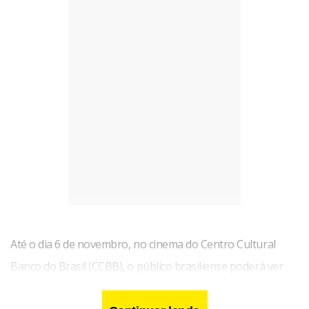
Irmãos, de Lucia Murat (2005); e música e resistência, em
Fala Tu, de Guilherme Coelho (2003), e em Onde a Coruja
Dorme (2002).
Até o dia 6 de novembro, no cinema do Centro Cultural
Banco do Brasil (CCBB), o público brasiliense poderá ver
filmes de diferentes estilos e formatos com essa temática.