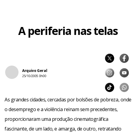
A periferia nas telas
Anteriormente, na década de 50, os filmes apresentavam
Arquivo Geral
uma visão romântica. “A favela aparecia como símbolo de
25/10/2005 0h00
marginalidade tolerável e lírica”, analisa a curadora e
pesquisadora Ivana Bentes. “Em Orfeu do Carnaval, de
As grandes cidades, cercadas por bolsões de pobreza, onde
Marcel Camus (1959), os favelados são nativos exóticos,
o desemprego e a violência reinam sem precedentes,
mostrados como uma humanidade original, numa terra
proporcionaram uma produção cinematográfica
exuberante”, explica Ivana. Do mesmo período é o clássico
fascinante, de um lado, e amarga, de outro, retratando
Rio Zona Norte, de Nelson Pereira dos Santos (1957).