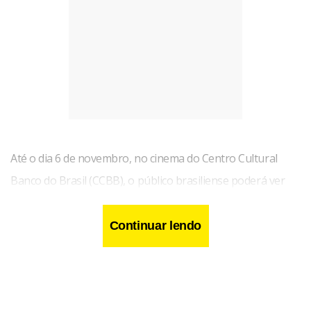
Até o dia 6 de novembro, no cinema do Centro Cultural
Banco do Brasil (CCBB), o público brasiliense poderá ver
filmes de diferentes estilos e formatos com essa temática.
São produções de ficção, documentários e videoclipes em
Continuar lendo
30 longas e 13 curtas-metragens, além de filmes e vídeos
franceses.