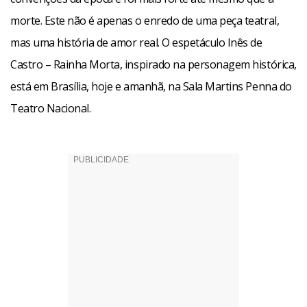
juntos”, explica Juliana.
morte. Este não é apenas o enredo de uma peça teatral,
mas uma história de amor real. O espetáculo Inês de
Castro – Rainha Morta, inspirado na personagem histórica,
está em Brasília, hoje e amanhã, na Sala Martins Penna do
Teatro Nacional.
Tudo parecia bem, até que o pai de Pedro, o Rei Dom