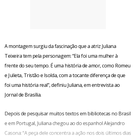
Afonso IV (Nildo Parente), manda seus conselheiros
matarem a jovem, que é degolada em janeiro de 1355.
Pedro sofre muito e anos depois, com a morte de seu pai,
A montagem surgiu da fascinação que a atriz Juliana
torna-se rei de Portugal e declara Inês rainha. “O amor é
Teixeira tem pela personagem: “Ela foi uma mulher à
tanto que ele manda fazer uma escultura dela, faz com que
frente do seu tempo. É uma história de amor, como Romeu
a corte beije a ossada e promete vingança àqueles que
e Julieta, Tristão e Isolda, com a tocante diferença de que
mataram sua amada”, relata a atriz.
foi uma história real”, definiu Juliana, em entrevista ao
Jornal de Brasília.
A personagem já foi tema de montagens teatrais no
mundo. No Brasil, destaca-se a dirigida por Ziembinski (A
Depois de pesquisar muitos textos em bibliotecas no Brasil
Rainha Morta), nos anos 40, na Companhia Os
e em Portugal, Juliana chegou ao do espanhol Alejandro
Comediantes, com Cacilda Becker e Maria Della Costa no
Casona: “A peça dele concentra a ação nos dois últimos dias
elenco.