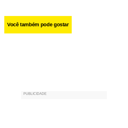
Você também pode gostar
Foi essa a fase escolhida para levar a história aos palcos do
Brasil. “Além de tudo, todos falam da minha semelhança
física com ela”, conta Juliana, que também possui cabelos