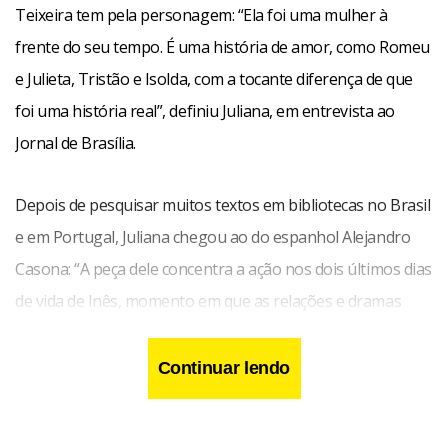
Teixeira tem pela personagem: “Ela foi uma mulher à
frente do seu tempo. É uma história de amor, como Romeu
e Julieta, Tristão e Isolda, com a tocante diferença de que
foi uma história real”, definiu Juliana, em entrevista ao
Jornal de Brasília.
Depois de pesquisar muitos textos em bibliotecas no Brasil
e em Portugal, Juliana chegou ao do espanhol Alejandro
Casona: “A peça dele concentra a ação nos dois últimos dias
de vida de Inês, momento em que as relações e dramas
pessoais são cercados de grande intensidade”, explica a
atriz.
Continuar lendo