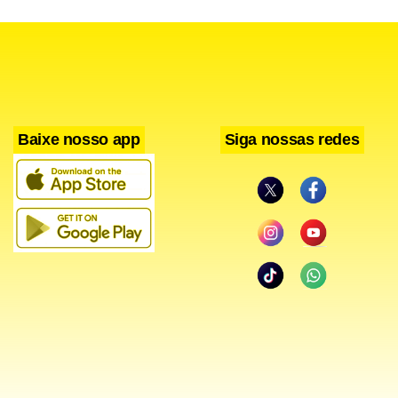
Baixe nosso app
Siga nossas redes
Uma das principais discussões do dia tratou do jornalismo
de impacto e da busca por relevância e função social. Daisy
Okoti explicou que o Daily Nation divide o retorno social
em três categorias: macro, quando uma denúncia leva à
demissão de um funcionário corrupto; intermediário,
quando há resposta institucional; e micro, quando um leitor
relata que um artigo o ajudou.