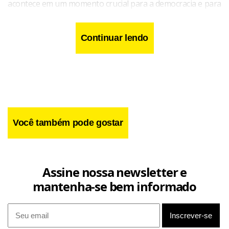
acontece em um momento crucial para a democracia e para
o ecossistema de mídia no país. Ela afirmou que as eleições
majoritárias de 2026 ocorrerão em um cenário de
Continuar lendo
transformação acelerada, com a inteligência artificial
generativa reconfigurando a relação com o público, a
desinformação se ampliando em velocidade e escala sem
precedentes e a sustentabilidade financeira permanecendo
como desafio estrutural.
Você também pode gostar
Assine nossa newsletter e
mantenha-se bem informado