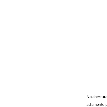
Na abertura 
adiamento p