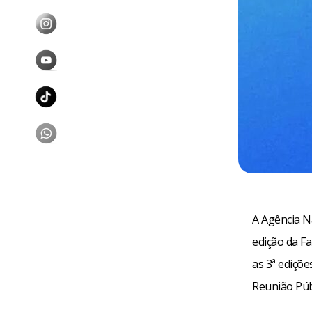
A Agência Na
edição da Fa
as 3ª ediçõe
Reunião Públ