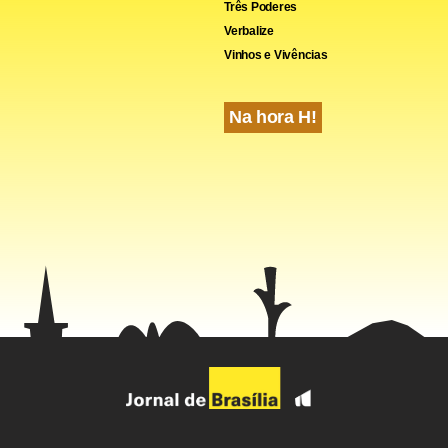
Três Poderes
Verbalize
Vinhos e Vivências
Na hora H!
s aprovações, a 8ª edição da Farmacopeia Brasileira inclui 19 n
 e métodos, 122 revisões e 203 erratas, após 10 consultas públi
stabelece exigências mínimas de qualidade para insumos farma
os.
 do Formulário Nacional da Farmacopeia adiciona oito textos, co
cação Biofarmacêutica e Granulometria, e revisa quatro outros, 
gital gratuito para prescritores e indústrias.