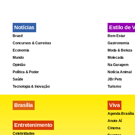
A Ypê infor
atualizado, 
suspensão a
Notícias
Estilo de 
exigências d
Brasil
Bem Estar
Concursos & Carreiras
Gastronomia
Participaram
Economia
Moda & Beleza
Mundo
Molecada
Pereira, o p
Opinião
Na Garagem
Política & Poder
Notícia Animal
Saúde
JBr Pets
Tecnologia & Inovação
Turismo
Brasília
Viva
Agenda Brasília
Anote Aí
Entretenimento
Cinema
Celebridades