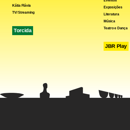
Eventos
Kátia Flávia
Exposições
TV/ Streaming
Literatura
Música
Teatro e Dança
Torcida
JBR Play
Em relação à
monografias
documento e
medicament
A 3ª edição
de Classifi
compêndio di