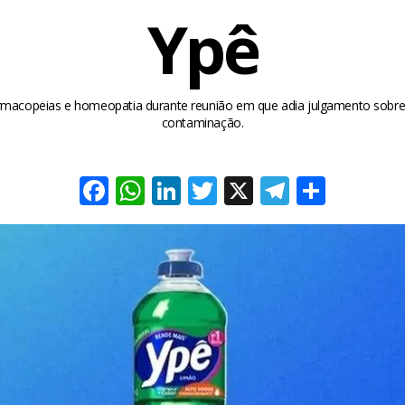
Ypê
rmacopeias e homeopatia durante reunião em que adia julgamento sobre
contaminação.
Facebook
WhatsApp
LinkedIn
Twitter
X
Telegra
Share