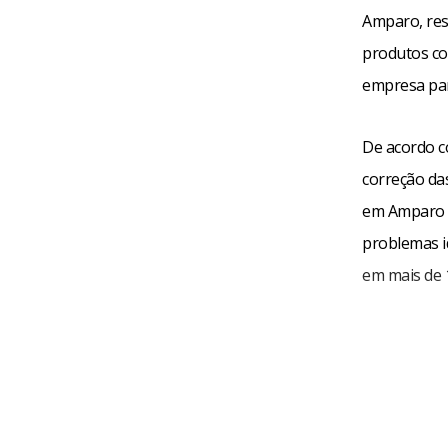
Amparo, res
produtos co
empresa para
De acordo co
correção das
em Amparo (
problemas i
em mais de 