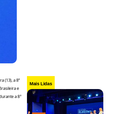
a (13), a 8ª
Mais Lidas
rasileira e
durante a 8ª