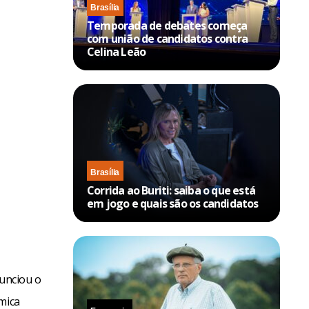
Brasília
Temporada de debates começa
com união de candidatos contra
Celina Leão
Brasília
Corrida ao Buriti: saiba o que está
em jogo e quais são os candidatos
nunciou o
mica