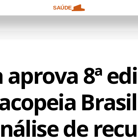
SAÚDE
 aprova 8ª ed
copeia Brasil
nálise de rec