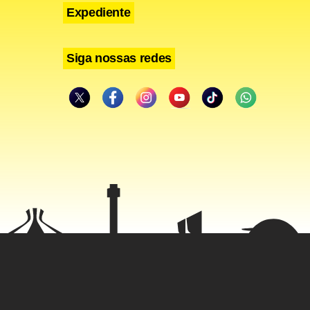
Expediente
Siga nossas redes
ovas
cas. O
cêuticos e
mo Sistema
sendo um