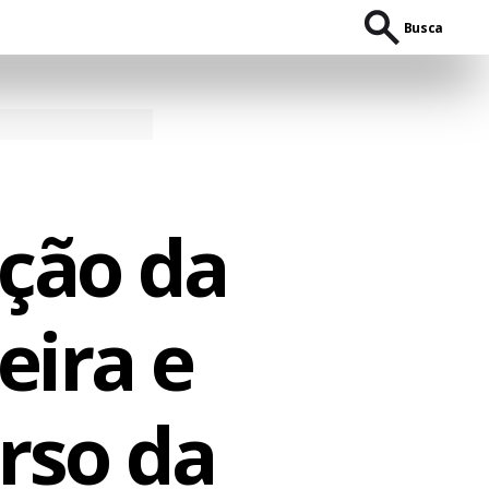
Busca
ição da
eira e
urso da