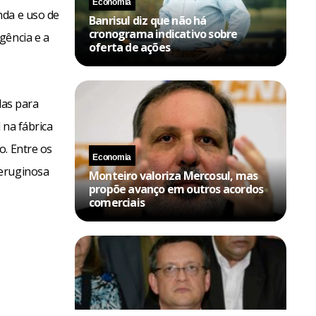
Economia
nda e uso de
Banrisul diz que não há
cronograma indicativo sobre
gência e a
oferta de ações
das para
 na fábrica
o. Entre os
Economia
aeruginosa
Monteiro valoriza Mercosul, mas
propõe avanço em outros acordos
comerciais