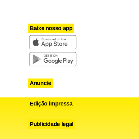
 ação
nção da
para atender
Baixe nosso app
etor Daniel
ra.
Anuncie
Edição impressa
Publicidade legal