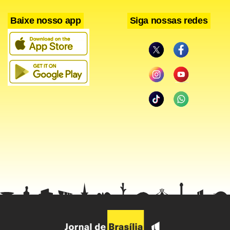
Baixe nosso app
Siga nossas redes
Até o momento, o MIDR empenhou R$ 1,5 bilhão para
auxiliar 274 municípios. Um dos principais benefícios é o
Auxílio Reconstrução, que beneficiou 430 mil famílias
gaúchas com R$ 5,1 mil cada, totalizando R$ 2,2 bilhões
investidos. Foram aprovados 1.556 planos de trabalho: 314
para assistência humanitária, incluindo ritos sumários e
proteção animal; 684 para restabelecimento de serviços
essenciais; e 558 para reconstrução de infraestruturas