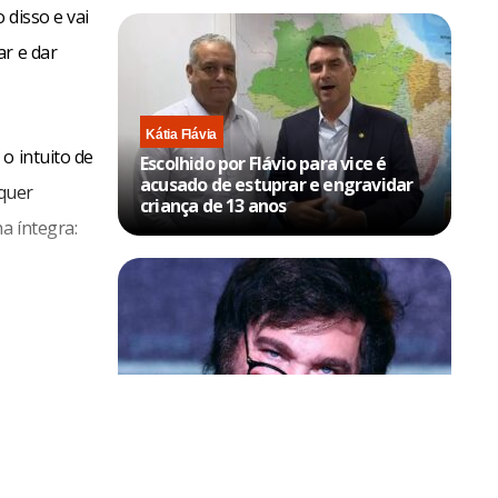
 disso e vai
ar e dar
Kátia Flávia
o intuito de
Escolhido por Flávio para vice é
acusado de estuprar e engravidar
quer
criança de 13 anos
a íntegra:
Política & Poder
Milei volta a chamar Lula de ‘ladrão’
e ‘corrupto’