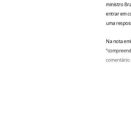
ministro Bra
entrar em c
uma resposta
Na nota emi
“compreende
comentário o