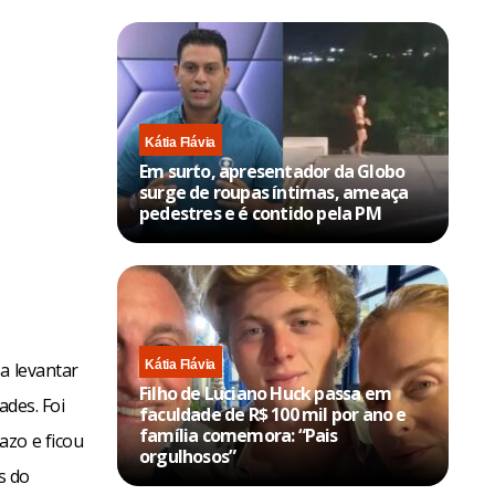
Kátia Flávia
Em surto, apresentador da Globo
surge de roupas íntimas, ameaça
pedestres e é contido pela PM
Kátia Flávia
a levantar
Filho de Luciano Huck passa em
ades. Foi
faculdade de R$ 100 mil por ano e
família comemora: “Pais
azo e ficou
orgulhosos”
s do