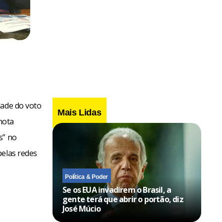
dade do voto
Mais Lidas
nota
s” no
pelas redes
Política & Poder
Se os EUA invadirem o Brasil, a
gente terá que abrir o portão, diz
José Múcio