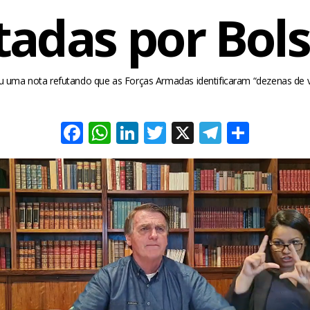
tadas por Bol
itiu uma nota refutando que as Forças Armadas identificaram “dezenas de 
Facebook
WhatsApp
LinkedIn
Twitter
X
Telegra
Share