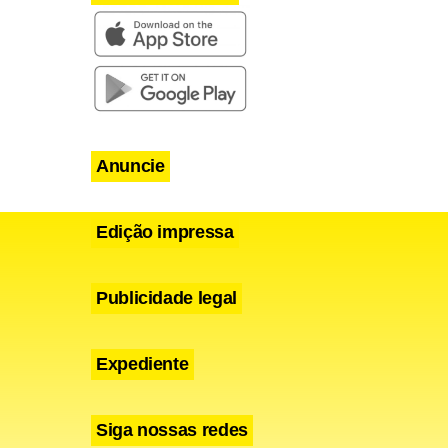
cionamento
re segurança
os fatos nem
Anuncie
omo ocorre
Edição impressa
io logístico
da de testes
Publicidade legal
Expediente
rados
eaça feita
Siga nossas redes