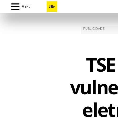
Menu
TSE
vulne
ele