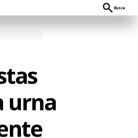
Busca
stas
a urna
ente