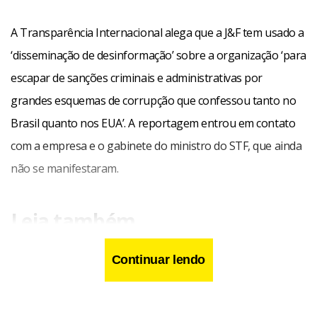
A Transparência Internacional alega que a J&F tem usado a
‘disseminação de desinformação’ sobre a organização ‘para
escapar de sanções criminais e administrativas por
grandes esquemas de corrupção que confessou tanto no
Brasil quanto nos EUA’. A reportagem entrou em contato
com a empresa e o gabinete do ministro do STF, que ainda
não se manifestaram.
Leia também
Continuar lendo
Pacheco se alinha a Lira e Gilmar e defende limitar
acesso de partidos pequenos ao STF
Pacheco sobre PEC das Drogas: Não pode o STF dizer