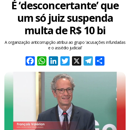
É ‘desconcertante’ que
um só juiz suspenda
multa de R$ 10 bi
A organização anticorrupção atribui ao grupo ‘acusações infundadas
e o assédio judicial’
Facebook
WhatsApp
LinkedIn
Twitter
X
Telegra
Share