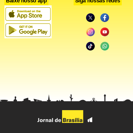
Baixe nosso app
Siga nossas redes
A Transparência Internacional foi citada em diferentes
momentos do pedido da J&F para suspensão da multa do