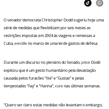
seguindo os mecanismos já em andamento para a venda
de artigos agrícolas americanos.
O senador democrata Christopher Dodd sugeriu hoje uma
A suspensão das restrições em vigor conta com o apoio de
série de medidas que flexibilizam por seis meses as
grupos como a Conferência Episcopal dos EUA, que inclui
restrições impostas em 2004 às viagens e remessas a
os bispos católicos do país.
Cuba,
no marco de uma lei de gastos de defesa.
erectile
Dodd indicou que a medida bipartidária -que teria que ser
Durante um discurso no plenário do Senado,
Dodd
aprovada em ambas as Câmaras do Congresso- deixa de
price
lado o assunto do embargo contra Cuba que, em sua
explicou que é um gesto humanitário pela devastação
opinião, requer uma “revisão total”.
causada pelos furacões “Ike” e “Gustav” e pelas
tempestades “Fay” e “Hanna”,
nas últimas semanas.
cure
“Quero ser claro: estas medidas não levantam o embargo,