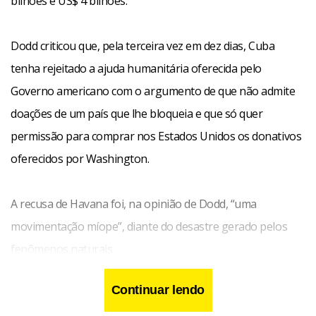
bilhões e US$ 4 bilhões.
Dodd criticou que, pela terceira vez em dez dias, Cuba
tenha rejeitado a ajuda humanitária oferecida pelo
Governo americano com o argumento de que não admite
doações de um país que lhe bloqueia e que só quer
permissão para comprar nos Estados Unidos os donativos
oferecidos por Washington.
A recusa de Havana foi, na opinião de Dodd, “uma
movimentação míope”, diante do desastre gerado pelos
fenômenos naturais.
Continuar lendo
O senador elogiou que os Estados Unidos também tenham