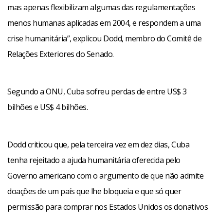
mas apenas flexibilizam algumas das regulamentações
menos humanas aplicadas em 2004, e respondem a uma
crise humanitária”, explicou Dodd, membro do Comitê de
Relações Exteriores do Senado.
Segundo a ONU, Cuba sofreu perdas de entre US$ 3
bilhões e US$ 4 bilhões.
Dodd criticou que, pela terceira vez em dez dias, Cuba
Facebook
WhatsApp
LinkedIn
Twitter
X
Telegram
Share
tenha rejeitado a ajuda humanitária oferecida pelo
Governo americano com o argumento de que não admite
doações de um país que lhe bloqueia e que só quer
permissão para comprar nos Estados Unidos os donativos