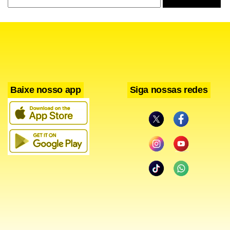
Baixe nosso app
Siga nossas redes
A declaração se deu nesta quinta-feira, 7, em seu discurso
de abertura da 10ª Cúpula dos Presidentes de Parlamentos
do G20.
‘Delicado momento’