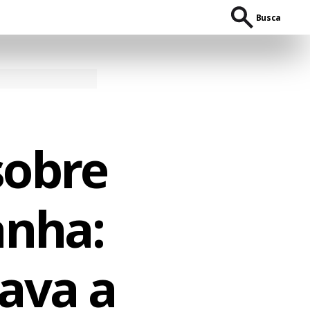
Busca
sobre
anha:
ava a