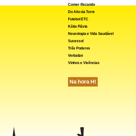
Comer Rezando
número oficial 112.
Do Alto da Torre
Futebol ETC
Kátia Flávia
Neurologia e Vida Saudável
Sucesso!
Três Poderes
Verbalize
Vinhos e Vivências
Na hora H!