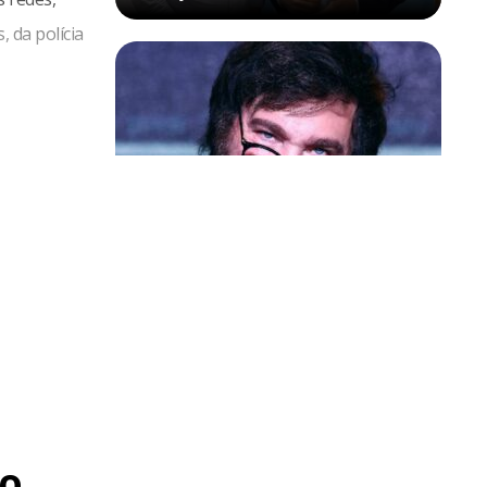
, da polícia
Política & Poder
Milei volta a chamar Lula de ‘ladrão’
e ‘corrupto’
o