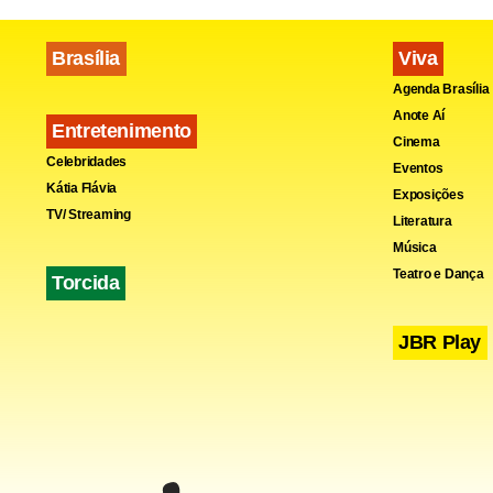
resposta ao 
Brasília
Viva
Agenda Brasília
Anote Aí
Entretenimento
Cinema
Celebridades
Eventos
Kátia Flávia
Exposições
TV/ Streaming
Literatura
Música
Teatro e Dança
Torcida
JBR Play