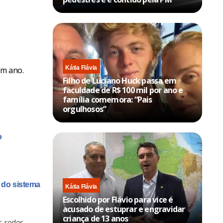
Kátia Flávia
um ano.
Filho de Luciano Huck passa em
faculdade de R$ 100 mil por ano e
família comemora: “Pais
orgulhosos”
o
e do sistema
Kátia Flávia
Escolhido por Flávio para vice é
acusado de estuprar e engravidar
criança de 13 anos
s redes,