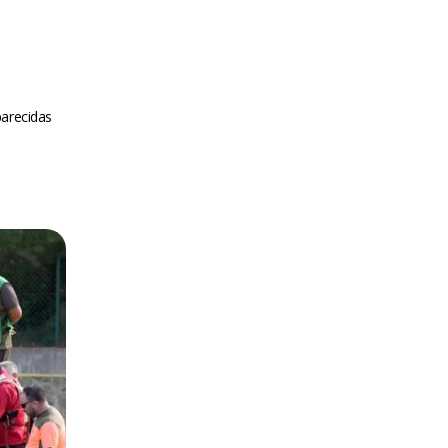
arecidas
m