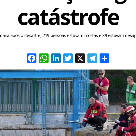
catástrofe
ana após o desastre, 219 pessoas estavam mortas e 89 estavam desap
Facebook
WhatsApp
LinkedIn
Twitter
X
Telegra
Share