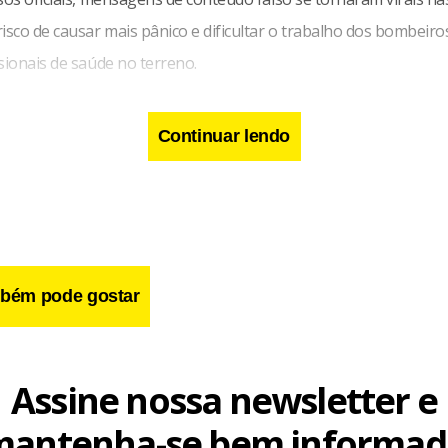
isco de causar mais pânico e dificultar o trabalho dos bombeiros
sionais de saúde no terreno.
Continuar lendo
bém pode gostar
Assine nossa newsletter e
mantenha-se bem informad