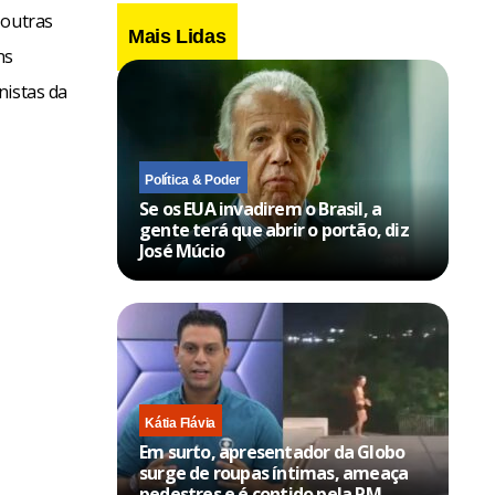
 outras
Mais Lidas
ns
nistas da
Política & Poder
Se os EUA invadirem o Brasil, a
gente terá que abrir o portão, diz
José Múcio
Kátia Flávia
Em surto, apresentador da Globo
surge de roupas íntimas, ameaça
pedestres e é contido pela PM