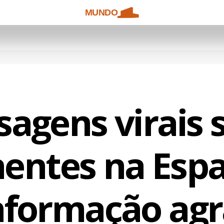
MUNDO
agens virais 
entes na Esp
nformação agr