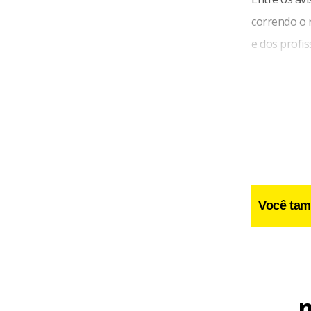
correndo o r
e dos profis
Você tam