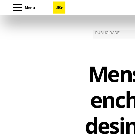
Menu
Mens
ench
desi