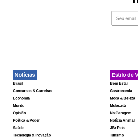
Por exemplo
Valência. A
que ficasse
deixassem s
A Equipe de 
Notícias
Estilo de 
pessoas nas
Brasil
Bem Estar
(Depressão I
Concursos & Carreiras
Gastronomia
forma desor
Economia
Moda & Beleza
veículos de 
Mundo
Molecada
Opinião
Na Garagem
Política & Poder
Notícia Animal
Igualmente 
Saúde
JBr Pets
madrugada, 
Tecnologia & Inovação
Turismo