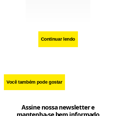
Continuar lendo
Na avaliação de Maia, o momento de dificuldade criado pela
Você também pode gostar
pandemia criou incentivos para que estados e municípios
participem do debate e estimulem um impulso na
tramitação.
Assine nossa newsletter e
mantenha-se bem informado