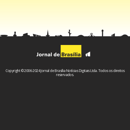
Copyright © 2006-2024 Jornal de Brasília Notícias Digitais Ltda. Todos os direitos
reservados.
Para o presidente da Câmara, a criação de um fundo para
estados que sofrerem perdas de arrecadação com a
reforma é um incentivo para a votação do texto. A
proposta é apoiada pelo ministro Paulo Guedes