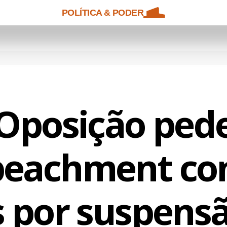
POLÍTICA & PODER
Oposição ped
eachment co
 por suspensão