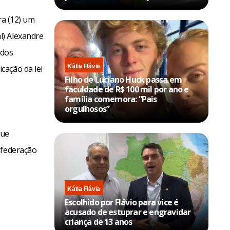
ra (12) um
l) Alexandre
 dos
Kátia Flávia
cação da lei
Filho de Luciano Huck passa em
faculdade de R$ 100 mil por ano e
família comemora: “Pais
orgulhosos”
que
 federação
Kátia Flávia
Escolhido por Flávio para vice é
acusado de estuprar e engravidar
criança de 13 anos