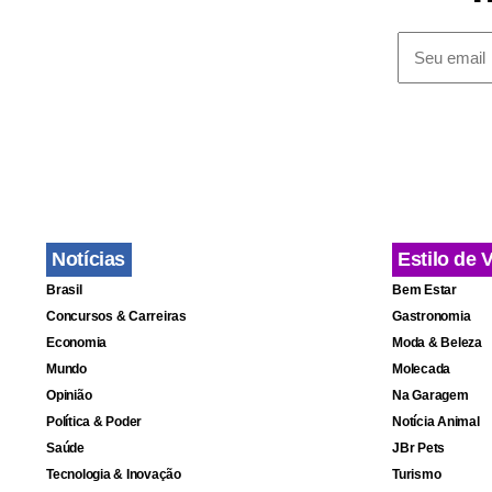
deliberação 
“Na prática,
execuções p
cautelar de 
argumenta 
Notícias
Estilo de 
Brasil
Bem Estar
Concursos & Carreiras
Gastronomia
Dessa forma
Economia
Moda & Beleza
Mundo
Molecada
supostament
Opinião
Na Garagem
afastado in
Política & Poder
Notícia Animal
e procedido 
Saúde
JBr Pets
Tecnologia & Inovação
Turismo