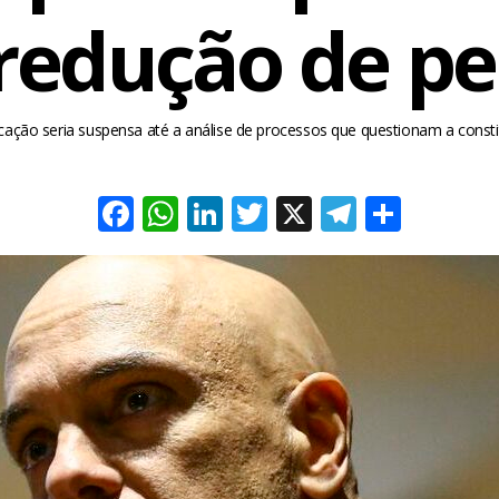
redução de p
icação seria suspensa até a análise de processos que questionam a consti
Facebook
WhatsApp
LinkedIn
Twitter
X
Telegra
Share