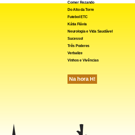
Comer Rezando
Do Alto da Torre
Futebol ETC
Kátia Flávia
Neurologia e Vida Saudável
Sucesso!
Três Poderes
Verbalize
Vinhos e Vivências
Na hora H!
to Silva argumenta que a conduta também afronta o princípio d