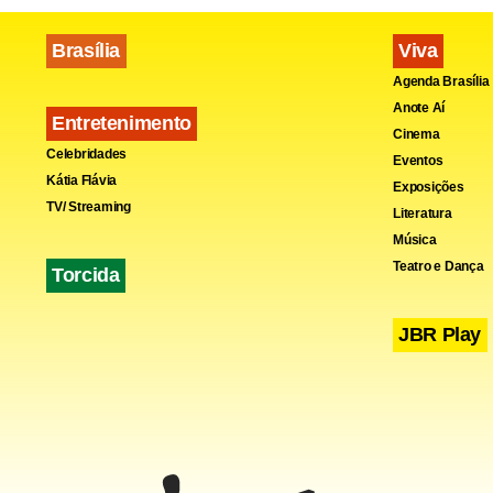
Brasília
Viva
Agenda Brasília
Anote Aí
Entretenimento
Cinema
Celebridades
Eventos
Kátia Flávia
Exposições
TV/ Streaming
Literatura
Música
Teatro e Dança
Torcida
JBR Play
Cabo Gilber