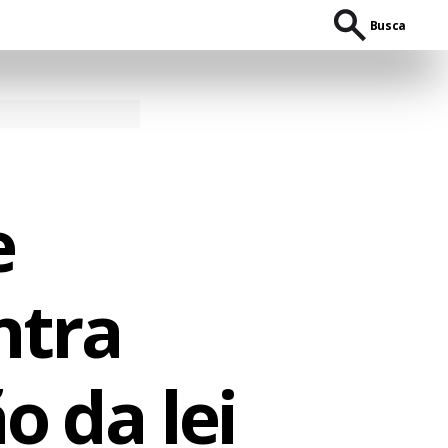
Busca
e
ntra
 da lei