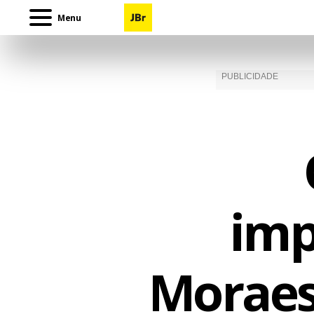
Menu
imp
Moraes