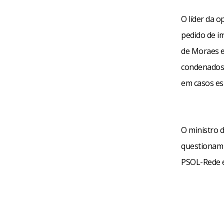
O líder da o
pedido de i
de Moraes e
condenados 
em casos es
O ministro d
questionam 
PSOL-Rede e 