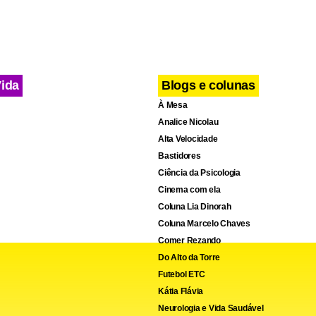
segurado não pode ser prejudicado por não ter sido orientado pe
ava seu benefício de forma administrativa. Há votos para que, 
ntos, a data dos atrasados não seja do pedido inicial no posto
Vida
Blogs e colunas
À Mesa
Analice Nicolau
Alta Velocidade
Bastidores
Ciência da Psicologia
Cinema com ela
Coluna Lia Dinorah
Coluna Marcelo Chaves
Comer Rezando
Do Alto da Torre
Futebol ETC
Kátia Flávia
Neurologia e Vida Saudável