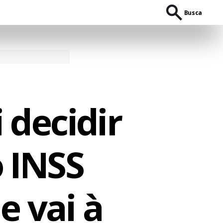
Busca
 decidir
 INSS
 vai à