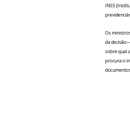
INSS (Instit
previdenciár
Os ministro
da decisão—
sobre qual 
procura o in
documentos