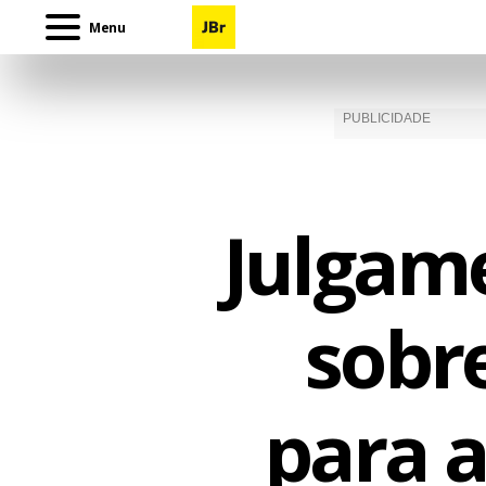
Menu
Julgame
sobr
para 