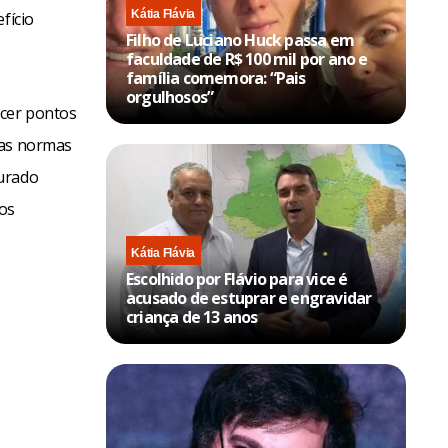
Kátia Flávia
fício
Filho de Luciano Huck passa em
faculdade de R$ 100 mil por ano e
família comemora: “Pais
orgulhosos”
ecer pontos
 as normas
gurado
vos
Kátia Flávia
Escolhido por Flávio para vice é
acusado de estuprar e engravidar
criança de 13 anos