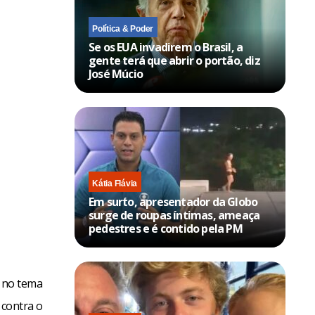
Política & Poder
Se os EUA invadirem o Brasil, a
gente terá que abrir o portão, diz
José Múcio
Kátia Flávia
Em surto, apresentador da Globo
surge de roupas íntimas, ameaça
pedestres e é contido pela PM
o no tema
 contra o