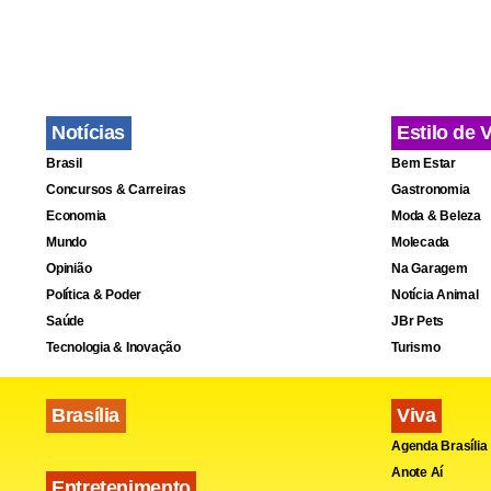
Para ela, o 
quando tent
novos docume
Notícias
Estilo de 
Brasil
Bem Estar
Concursos & Carreiras
Gastronomia
Economia
Moda & Beleza
Mundo
Molecada
Opinião
Na Garagem
Política & Poder
Notícia Animal
Saúde
JBr Pets
Tecnologia & Inovação
Turismo
Brasília
Viva
Agenda Brasília
Anote Aí
Entretenimento