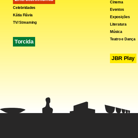
Cinema
Celebridades
Eventos
Kátia Flávia
Exposições
TV/ Streaming
Literatura
“O debate g
Música
se o segurad
Teatro e Dança
Torcida
JBR Play
A entidade 
entendiment
andamento.
Para Jane, 
previdenciá
precisa apre
exigência o
perda de val