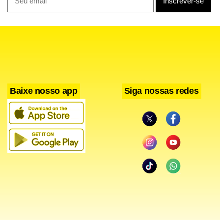
Baixe nosso app
Siga nossas redes
A pesquisa também investigou a opinião sobre o
cumprimento da pena após o período de 90 dias de prisão
domiciliar. Nesse cenário, 49% defendem que Bolsonaro
permaneça em casa, enquanto 42% avaliam que ele deveria
retornar à prisão na Papudinha. Outros 9% não souberam
ou não responderam.