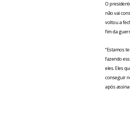
O president
não vai con
voltou a fe
fim da guerr
“Estamos te
fazendo ess
eles. Eles q
conseguir n
após assinar