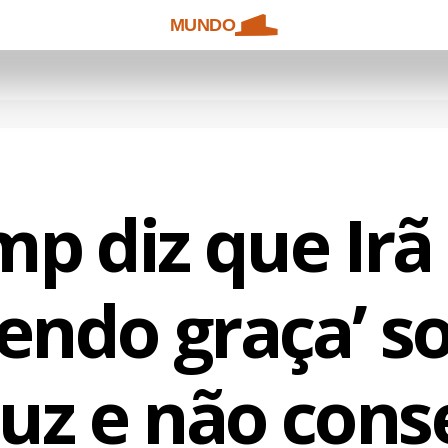
MUNDO
p diz que Irã
zendo graça’ s
z e não cons