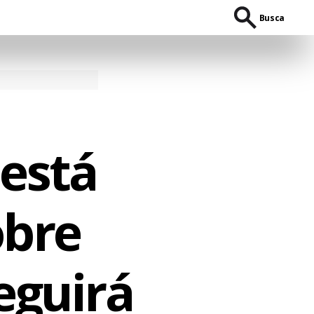
Busca
 está
obre
eguirá