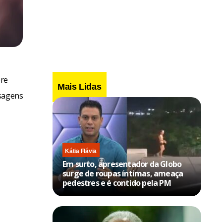
bre
Mais Lidas
nsagens
Kátia Flávia
Em surto, apresentador da Globo
surge de roupas íntimas, ameaça
pedestres e é contido pela PM