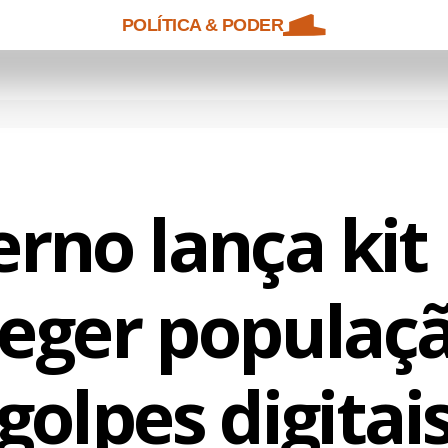
POLÍTICA & PODER
rno lança kit
eger populaç
golpes digitai