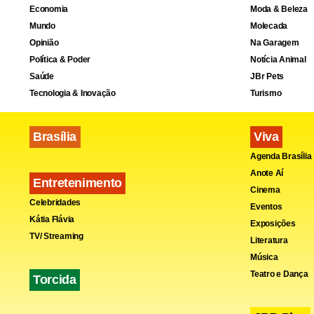
Economia
Moda & Beleza
Mundo
Molecada
Opinião
Na Garagem
Política & Poder
Notícia Animal
Saúde
JBr Pets
Tecnologia & Inovação
Turismo
Brasília
Viva
Agenda Brasília
Anote Aí
Fa
Entretenimento
Cinema
Celebridades
Eventos
Kátia Flávia
Exposições
TV/ Streaming
Literatura
Música
Teatro e Dança
Torcida