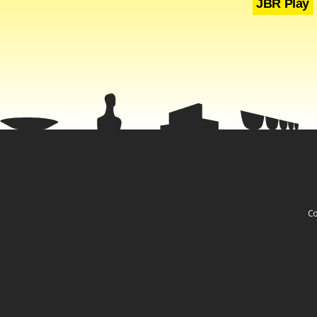
JBR Play
Co