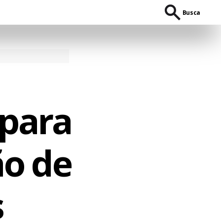
Busca
 para
ão de
s