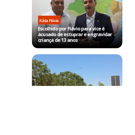
Kátia Flávia
Escolhido por Flávio para vice é
acusado de estuprar e engravidar
criança de 13 anos
Brasília
Trânsito no DF terá bloqueios no
aeroporto e no Eixo Monumental
icos,