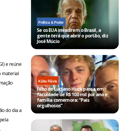
Política & Poder
Se os EUA invadirem o Brasil, a
gente terá que abrir o portão, diz
José Múcio
GI) e reúne
o material
Kátia Flávia
rmação
Filho de Luciano Huck passa em
faculdade de R$ 100 mil por ano e
família comemora: “Pais
orgulhosos”
o do dia a
pela
.