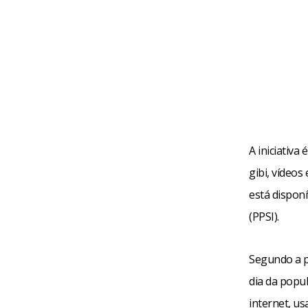
A iniciativa
gibi, vídeos
está dispon
(PPSI).
Segundo a p
dia da popu
internet, us