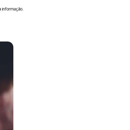
da informação.
m