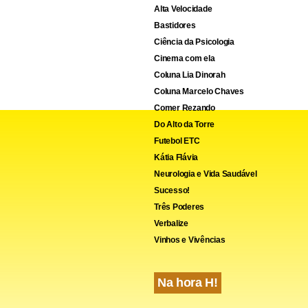
Alta Velocidade
Bastidores
Ciência da Psicologia
Cinema com ela
Coluna Lia Dinorah
Coluna Marcelo Chaves
Comer Rezando
Do Alto da Torre
Futebol ETC
Kátia Flávia
Neurologia e Vida Saudável
cebook
WhatsApp
LinkedIn
Twitter
X
Telegram
Share
Sucesso!
Três Poderes
Verbalize
Vinhos e Vivências
Na hora H!