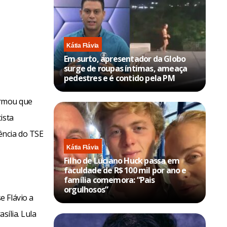
Kátia Flávia
Em surto, apresentador da Globo
surge de roupas íntimas, ameaça
pedestres e é contido pela PM
irmou que
ista
ência do TSE
Kátia Flávia
Filho de Luciano Huck passa em
faculdade de R$ 100 mil por ano e
família comemora: “Pais
orgulhosos”
 Flávio a
sília. Lula