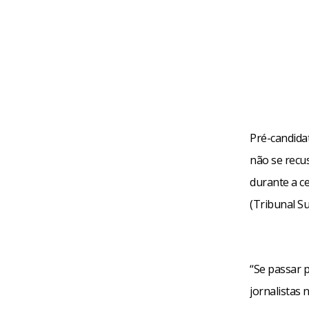
Pré-candidat
não se recu
durante a c
(Tribunal Sup
“Se passar 
jornalistas 