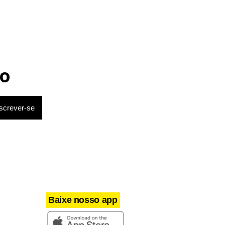
aparece
pré-
o
erar que o
ador, em
l, quando
e muito, se
Baixe nosso app