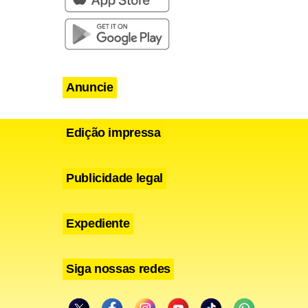
Anuncie
Edição impressa
Publicidade legal
Expediente
Siga nossas redes
 sob a
lar o