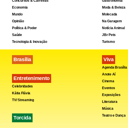
Concursos & Carreiras
Gastronomia
Economia
Moda & Beleza
Mundo
Molecada
Opinião
Na Garagem
Política & Poder
Notícia Animal
Saúde
JBr Pets
Tecnologia & Inovação
Turismo
Brasília
Viva
Agenda Brasília
Anote Aí
Entretenimento
Cinema
Celebridades
Eventos
Kátia Flávia
Exposições
TV/ Streaming
Literatura
Música
Questionado 
Teatro e Dança
Torcida
presidência 