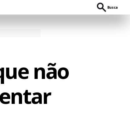
Busca
 que não
entar