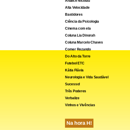
Analice Nicolau
Alta Velocidade
Bastidores
Ciência da Psicologia
Cinema com ela
Coluna Lia Dinorah
Coluna Marcelo Chaves
Comer Rezando
Do Alto da Torre
Futebol ETC
Kátia Flávia
Neurologia e Vida Saudável
Sucesso!
Três Poderes
Verbalize
Vinhos e Vivências
se a oposição irá buscar reverter a inegilibidade de Bolsonaro
Na hora H!
de Kassio, Flávio defendeu que primeiro é necessário tentar anu