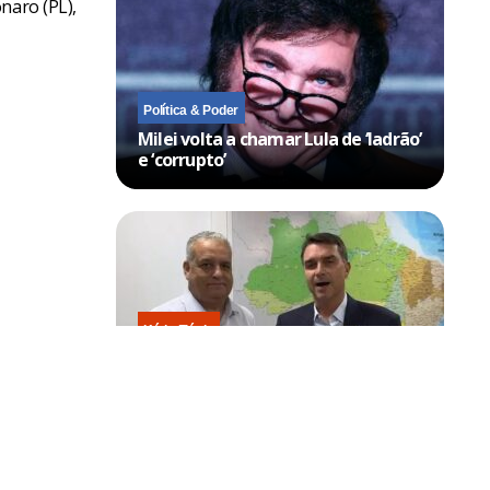
naro (PL),
Política & Poder
Milei volta a chamar Lula de ‘ladrão’
e ‘corrupto’
Kátia Flávia
Escolhido por Flávio para vice é
acusado de estuprar e engravidar
criança de 13 anos