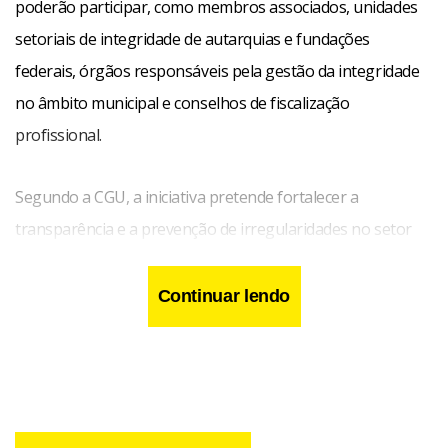
poderão participar, como membros associados, unidades
setoriais de integridade de autarquias e fundações
federais, órgãos responsáveis pela gestão da integridade
no âmbito municipal e conselhos de fiscalização
profissional.
Segundo a CGU, a iniciativa pretende fortalecer a
transparência e a prevenção de irregularidades no setor
público, além de impulsionar o desenvolvimento de
soluções conjuntas. A atuação da rede deverá ocorrer por
Continuar lendo
meio da produção e disseminação de conhecimento, troca
de experiências, capacitação, compartilhamento de boas
práticas e desenvolvimento de estratégias integradas de
integridade pública.