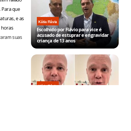
. Para que
aturas, e as
Kátia Flávia
 horas
Escolhido por Flávio para vice é
acusado de estuprar e engravidar
raram suas
criança de 13 anos
Kátia Flávia
Em tratamento contra câncer raro,
Netinho sofre queda no banheiro
após sessão de quimio