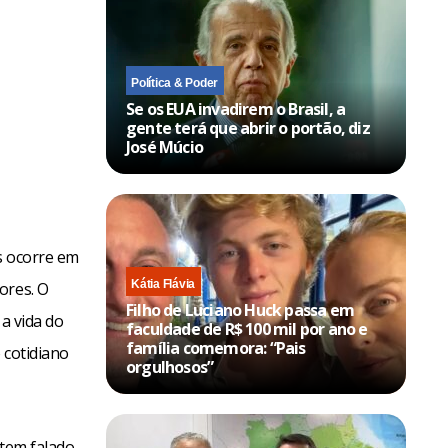
Política & Poder
Se os EUA invadirem o Brasil, a
gente terá que abrir o portão, diz
José Múcio
s ocorre em
Kátia Flávia
ores. O
Filho de Luciano Huck passa em
a vida do
faculdade de R$ 100 mil por ano e
família comemora: “Pais
 cotidiano
orgulhosos”
 tem falado