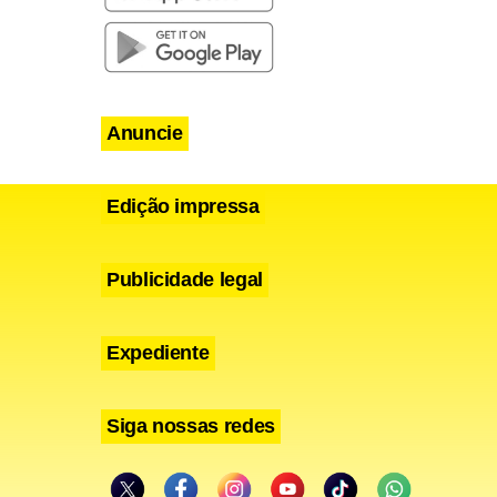
o, um estudo
balho tem
cologia,
 ansiedade
Anuncie
 alongou o
dia das
Edição impressa
Publicidade legal
Expediente
Siga nossas redes