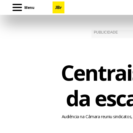
Menu
Centrai
da esc
Audiência na Câmara reuniu sindicatos