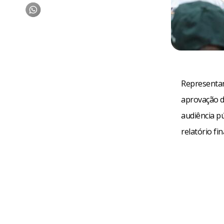
Representant
aprovação d
audiência pú
relatório fi