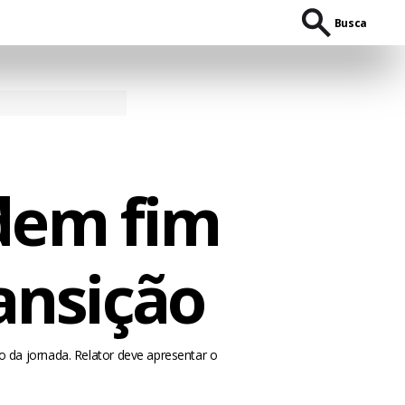
Busca
edem fim
ansição
 da jornada. Relator deve apresentar o