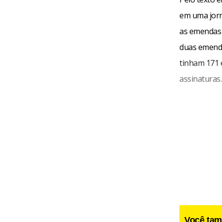
em uma jorn
as emendas à
duas emenda
tinham 171 
assinaturas.
Você tam