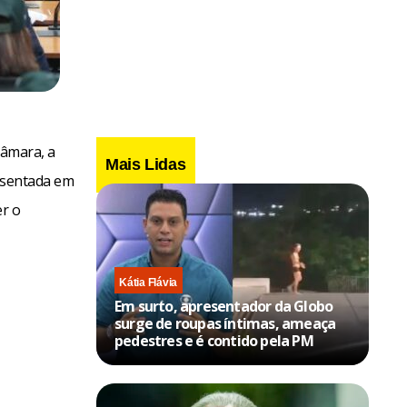
Câmara, a
Mais Lidas
resentada em
er o
Kátia Flávia
Em surto, apresentador da Globo
surge de roupas íntimas, ameaça
pedestres e é contido pela PM