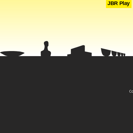
JBR Play
Fa
Co