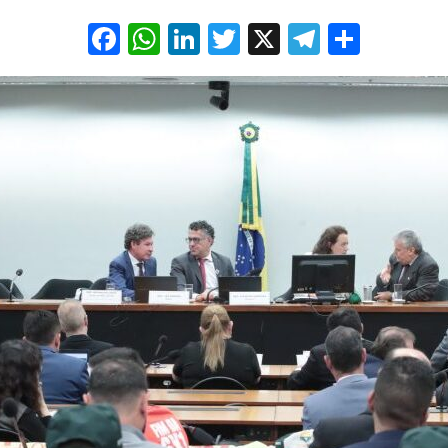
Facebook
WhatsApp
LinkedIn
Twitter
X
Telegra
Share