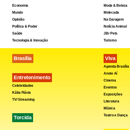
na saúde do
Economia
Moda & Beleza
Mundo
Molecada
da Organiza
Opinião
Na Garagem
relação com 
Política & Poder
Notícia Animal
Thessa Guim
Saúde
JBr Pets
Tecnologia & Inovação
Turismo
e aumento d
tempo de tr
Brasília
Viva
suas contrib
Agenda Brasília
Anote Aí
Entretenimento
Cinema
Celebridades
Eventos
Kátia Flávia
Exposições
TV/ Streaming
Literatura
Música
Teatro e Dança
Torcida