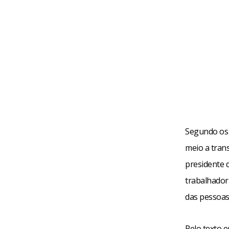
Segundo os 
meio a tran
presidente d
trabalhador
das pessoas 
Pelo texto e