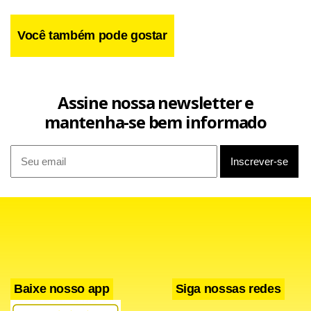
Você também pode gostar
Assine nossa newsletter e
mantenha-se bem informado
A RNCA tem como objetivo consolidar um espaço de troca
de experiências, disseminação de boas práticas e
cooperação técnica entre municípios, estados e o governo
Baixe nosso app
Siga nossas redes
federal. Segundo o texto, a entrada da capital mineira