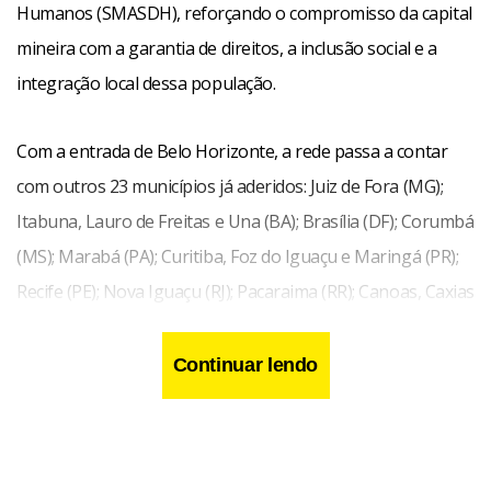
Humanos (SMASDH), reforçando o compromisso da capital
mineira com a garantia de direitos, a inclusão social e a
integração local dessa população.
Com a entrada de Belo Horizonte, a rede passa a contar
com outros 23 municípios já aderidos: Juiz de Fora (MG);
Itabuna, Lauro de Freitas e Una (BA); Brasília (DF); Corumbá
(MS); Marabá (PA); Curitiba, Foz do Iguaçu e Maringá (PR);
Recife (PE); Nova Iguaçu (RJ); Pacaraima (RR); Canoas, Caxias
do Sul, Esteio, Porto Alegre e São Leopoldo (RS); Itajaí (SC);
e Amparo, Araraquara, Guarulhos e São Paulo (SP).
Continuar lendo