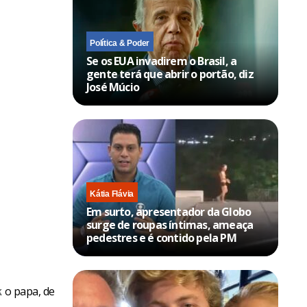
Política & Poder
Se os EUA invadirem o Brasil, a
gente terá que abrir o portão, diz
José Múcio
Kátia Flávia
Em surto, apresentador da Globo
surge de roupas íntimas, ameaça
pedestres e é contido pela PM
o papa, de
k