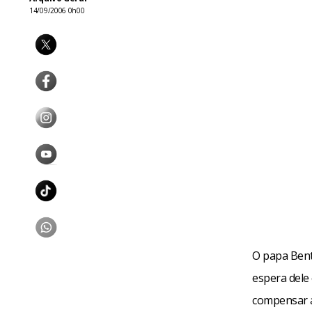
14/09/2006 0h00
O papa Bento
espera dele
compensar a 