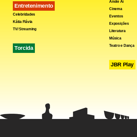
Anote Aí
Entretenimento
Cinema
Celebridades
Eventos
Kátia Flávia
Exposições
TV/ Streaming
Literatura
Música
Teatro e Dança
Torcida
JBR Play
Na Alemanha
liberal Nós
359 se apos
O grupo diz 