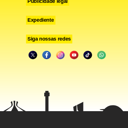
Publicidade legal
Expediente
Siga nossas redes
ntidade
1 morreram,
a os padres