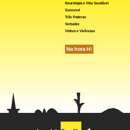
Neurologia e Vida Saudável
Sucesso!
Três Poderes
Verbalize
Vinhos e Vivências
Na hora H!
, o número de padres caiu 29% entre 1992 e 2004, segundo a e
 Somos a Igreja. Em 2004, foram ordenados 112 padres, mas 31
entaram e 37 deixaram as ordens.
que 78% dos católicos alemães é contra a regra do celibato par