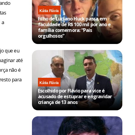
rando
Kátia Flávia
tas
Filho de Luciano Huck passa em
 a
faculdade de R$ 100 mil por ano e
família comemora: “Pais
orgulhosos”
jo que eu
maginar até
orça não é
 resto para
Kátia Flávia
Escolhido por Flávio para vice é
acusado de estuprar e engravidar
criança de 13 anos