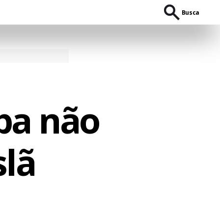
Busca
pa não
slã