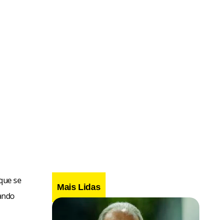
 que se
Mais Lidas
ando