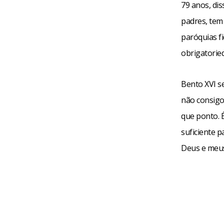
79 anos, di
padres, tem
paróquias fi
obrigatorie
Bento XVI s
não consigo
que ponto. 
suficiente p
Deus e meus