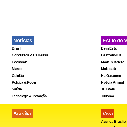
tirou longo
Ele chegou 
sabe quanto
João Paulo 2
Notícias
Estilo de 
Brasil
Bem Estar
Segundo ele
Concursos & Carreiras
Gastronomia
Peçam a De
Economia
Moda & Beleza
Mundo
Molecada
profissões,
Opinião
Na Garagem
dos padres 
Política & Poder
Notícia Animal
próximos 10-
Saúde
JBr Pets
Tecnologia & Inovação
Turismo
Brasília
Viva
Agenda Brasília