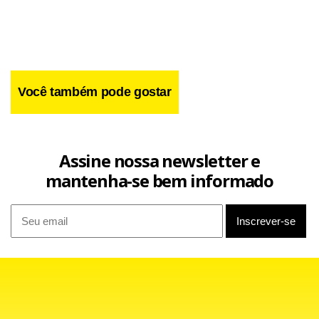
O imperador do Japão,
Akihito,
e sua esposa, a
page
order
Você também pode gostar
imperadora Michiko, conheceram neste domingo seu neto,
que nasceu na quarta-feira passada se tornando o
primeiro herdeiro homem da família real desde 1965.
Assine nossa newsletter e
mantenha-se bem informado
O casal imperial visitou a clínica onde está a criança quando
voltava de uma viagem ao norte do país. A princesa Kiko e
o bebê, que ainda não teve o nome divulgado, devem
deixar o hospital ainda esta semana.
O filho de Kiko é o terceiro nome na linha sucessória ao