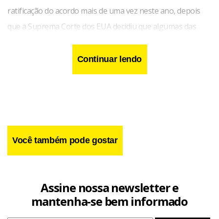
ratificação do acordo mais de uma vez neste ano, depois
que a Suprema Corte dos EUA decidiu que algumas das
chamadas tarifas globais recíprocas de Trump eram ilegais.
O processo também foi adiado quando Trump ameaçou
Continuar lendo
elevar tarifas sobre países que se opusessem ao seu
desejo de anexar a Groenlândia, parte do Reino da
Dinamarca.
Você também pode gostar
Assine nossa newsletter e
mantenha-se bem informado