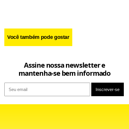
Você também pode gostar
Assine nossa newsletter e
mantenha-se bem informado
Dirigida aos militantes e simpatizantes do PSDB, a carta,
publicada no site do partido em 7 de setembro, cobrou
firmeza contra a "podridão reinante" que atribui ao PT e ao
presidente Lula. Fernando Henrique afirmou ainda que o
PSDB "tapou o sol com a peneira" em relação às acusações