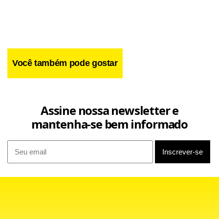
O imperador do Japão,
Akihito,
e sua esposa, a
page
order
Você também pode gostar
imperadora Michiko, conheceram neste domingo seu neto,
que nasceu na quarta-feira passada se tornando o
primeiro herdeiro homem da família real desde 1965.
Assine nossa newsletter e
mantenha-se bem informado
O casal imperial visitou a clínica onde está a criança quando
voltava de uma viagem ao norte do país. A princesa Kiko e
o bebê, que ainda não teve o nome divulgado, devem
deixar o hospital ainda esta semana.
O filho de Kiko é o terceiro nome na linha sucessória ao