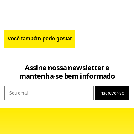
Você também pode gostar
Assine nossa newsletter e
mantenha-se bem informado
O PDV, no entanto, terá 11 etapas e o objetivo da Volks é
cortar 3.600 postos até 2008. Trabalham na unidade 12 mil
pessoas, das quais 8 mil na produção.
Para Dubois, a fábrica Anchieta, primeira da Volks no
Brasil, instalada nos anos 1950, sofre com uma tendência