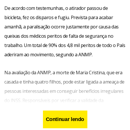
De acordo com testemunhas, o atirador passou de
bicicleta, fez os disparos e fugiu. Prevista para acabar
amanhã, a paralisação ocorre justamente por causa das
queixas dos médicos peritos de falta de segurança no
trabalho. Um total de 90% dos 4,8 mil peritos de todo o País
aderiram ao movimento, segundo a ANMP.
Na avaliação da ANMP, a morte de Maria Cristina, que era
casada e tinha quatro filhos, pode estar ligada a ameaça de
pessoas interessadas em conseguir benefícios irregulares
do INSS. Responsáveis por verificar a validade da
concessão de aposentadorias e pensões, os peritos
reivindicam melhorias na segurança no trabalho e alegam
Continuar lendo
que são constantemente agredidos por segurados