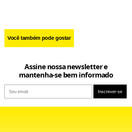
O imperador do Japão,
Akihito,
e sua esposa, a
page
order
Você também pode gostar
imperadora Michiko, conheceram neste domingo seu neto,
que nasceu na quarta-feira passada se tornando o
primeiro herdeiro homem da família real desde 1965.
Assine nossa newsletter e
mantenha-se bem informado
O casal imperial visitou a clínica onde está a criança quando
voltava de uma viagem ao norte do país. A princesa Kiko e
o bebê, que ainda não teve o nome divulgado, devem
deixar o hospital ainda esta semana.
O filho de Kiko é o terceiro nome na linha sucessória ao