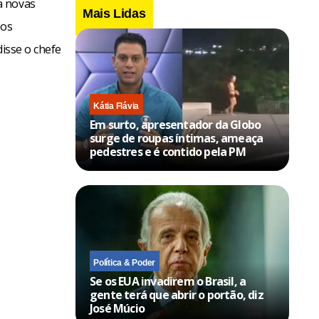
a novas
Mais Lidas
 os
isse o chefe
Kátia Flávia
Em surto, apresentador da Globo
surge de roupas íntimas, ameaça
pedestres e é contido pela PM
Política & Poder
Se os EUA invadirem o Brasil, a
gente terá que abrir o portão, diz
José Múcio