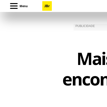
Menu
Mai
encon