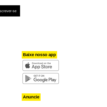
aeroportos.
as semanas,
Baixe nosso app
Anuncie