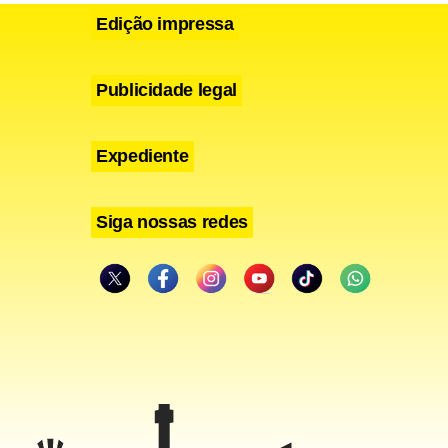
Edição impressa
Publicidade legal
Expediente
do
order
 minutos e
Siga nossas redes
 candidatos
i punida
or