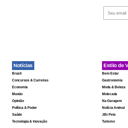
para produt
As regras d
e serão dec
Notícias
Estilo de 
Brasil
Bem Estar
Concursos & Carreiras
Gastronomia
Economia
Moda & Beleza
Mundo
Molecada
Opinião
Na Garagem
Política & Poder
Notícia Animal
Saúde
JBr Pets
Tecnologia & Inovação
Turismo