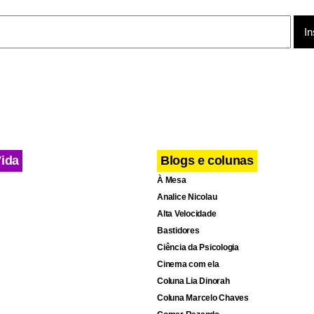
os comprados no duty free, depois dos postos de inspeção dos 
evem ser discutidas com os estados membros da UE nas próxim
ididas formalmente, então, pelo Comissão Européia.
Vida
Blogs e colunas
À Mesa
Analice Nicolau
Alta Velocidade
Bastidores
Ciência da Psicologia
Cinema com ela
Coluna Lia Dinorah
Coluna Marcelo Chaves