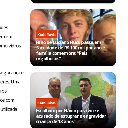
ades
Kátia Flávia
rem em
Filho de Luciano Huck passa em
omo vidros
faculdade de R$ 100 mil por ano e
família comemora: “Pais
orgulhosos”
 segurança e
rteres. Uma
e os
dos com
Kátia Flávia
utilizada
Escolhido por Flávio para vice é
acusado de estuprar e engravidar
criança de 13 anos