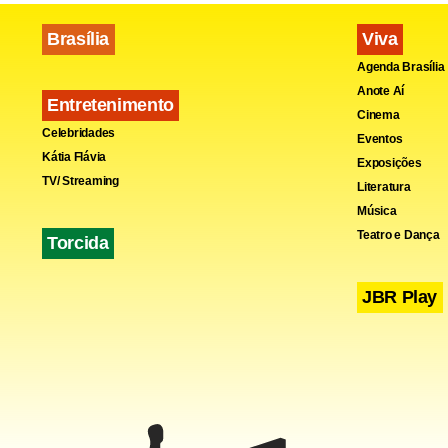
Brasília
Viva
Agenda Brasília
Anote Aí
Entretenimento
Cinema
Celebridades
Eventos
Kátia Flávia
Exposições
TV/ Streaming
Literatura
Música
Teatro e Dança
Torcida
JBR Play
Na Alemanha
liberal Nós