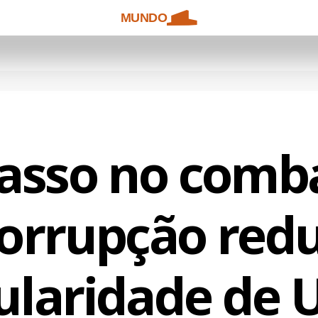
MUNDO
asso no comb
orrupção red
laridade de 