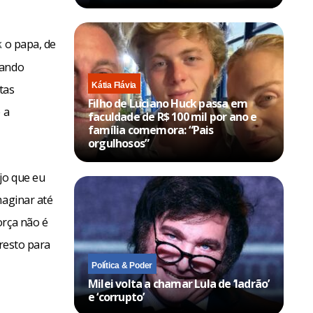
o papa, de
k
rando
Kátia Flávia
tas
Filho de Luciano Huck passa em
 a
faculdade de R$ 100 mil por ano e
família comemora: “Pais
orgulhosos”
jo que eu
maginar até
orça não é
 resto para
Política & Poder
Milei volta a chamar Lula de ‘ladrão’
e ‘corrupto’