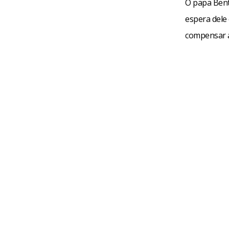
O papa Bento
espera dele
compensar a 