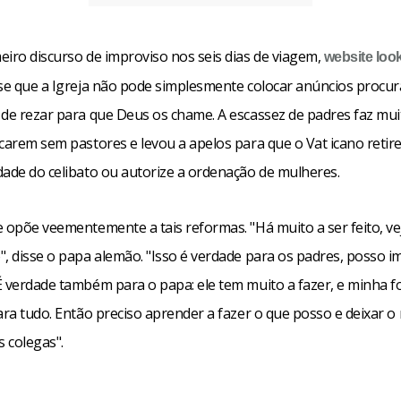
eiro discurso de improviso nos seis dias de viagem,
website
loo
sse que a Igreja não pode simplesmente colocar anúncios procu
 de rezar para que Deus os chame. A escassez de padres faz mui
carem sem pastores e levou a apelos para que o Vat icano retire
dade do celibato ou autorize a ordenação de mulheres.
e opõe veementemente a tais reformas. "Há muito a ser feito, ve
", disse o papa alemão. "Isso é verdade para os padres, posso i
É verdade também para o papa: ele tem muito a fazer, e minha f
ara tudo. Então preciso aprender a fazer o que posso e deixar o
 colegas".