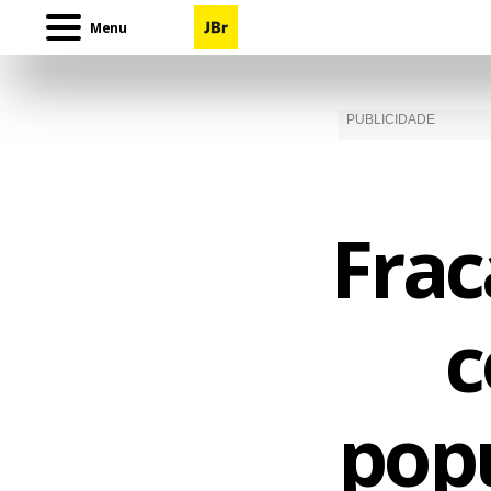
Menu
Frac
c
popu