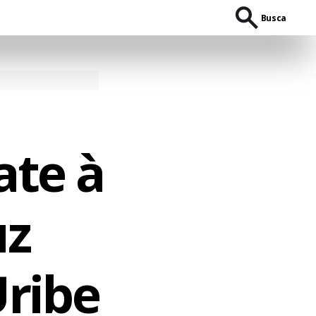
Busca
ate à
uz
Uribe