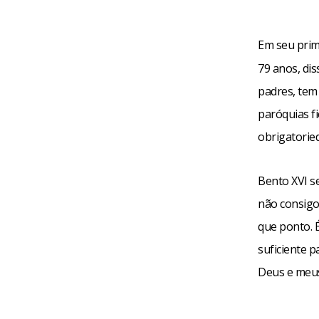
Em seu prim
79 anos, di
padres, tem
paróquias fi
obrigatorie
Bento XVI s
não consigo
que ponto. 
suficiente p
Deus e meus