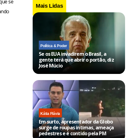
 que se
Mais Lidas
ando
Política & Poder
Se os EUA invadirem o Brasil, a
gente terá que abrir o portão, diz
José Múcio
Kátia Flávia
Em surto, apresentador da Globo
surge de roupas íntimas, ameaça
pedestres e é contido pela PM