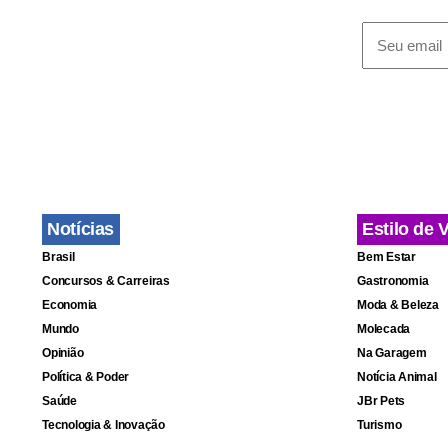
em 1951.
O papa pare
tirou longo
Ele chegou 
sabe quanto
João Paulo 2
Notícias
Estilo de 
Brasil
Bem Estar
Segundo ele
Concursos & Carreiras
Gastronomia
Peçam a De
Economia
Moda & Beleza
Mundo
Molecada
profissões,
Opinião
Na Garagem
dos padres 
Política & Poder
Notícia Animal
próximos 10-
Saúde
JBr Pets
Tecnologia & Inovação
Turismo