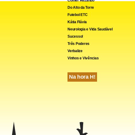
Comer Rezando
Do Alto da Torre
Futebol ETC
Kátia Flávia
Neurologia e Vida Saudável
Sucesso!
Três Poderes
Verbalize
Vinhos e Vivências
Na hora H!
, o número de padres caiu 29% entre 1992 e 2004, segundo a e
 Somos a Igreja. Em 2004, foram ordenados 112 padres, mas 31