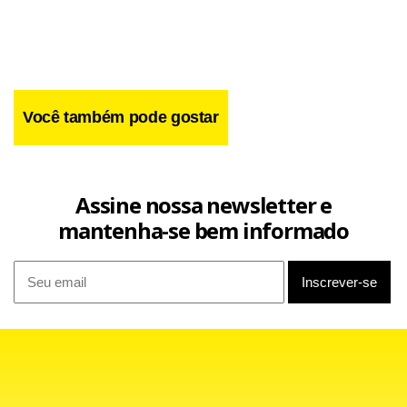
O imperador do Japão,
Akihito,
e sua esposa, a
page
order
Você também pode gostar
imperadora Michiko, conheceram neste domingo seu neto,
que nasceu na quarta-feira passada se tornando o
primeiro herdeiro homem da família real desde 1965.
Assine nossa newsletter e
mantenha-se bem informado
O casal imperial visitou a clínica onde está a criança quando
voltava de uma viagem ao norte do país. A princesa Kiko e
o bebê, que ainda não teve o nome divulgado, devem
deixar o hospital ainda esta semana.
O filho de Kiko é o terceiro nome na linha sucessória ao