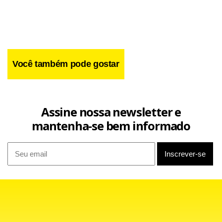
Você também pode gostar
Assine nossa newsletter e
mantenha-se bem informado
Raúl, um general de 75 anos, ficou encarregado de receber
na terça-feira, no lugar de Fidel, o presidente de Laos,
Choummaly Sayasone. O irmão de Fidel Castro, que