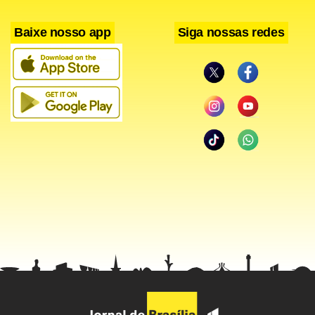
Zeinal Bava.
Baixe nosso app
Siga nossas redes
Ele destacou que os detalhes da reestruturação proposta
pela Telecom Italia não são conhecidos, embora tenha
salientado que a separação da rede fixa "é semelhante ao
que pretendíamos fazer quando anunciamos o nosso
projeto de Rede Aberta".
A Portugal Telecom e a Telefônica anunciaram em julho a
intenção de dotar a Vivo de uma rede GSM até o final do
ano com o objetivo de tornar a maior operadora celuluar
do Brasil mais competitiva diante do forte ambiente de
concorrência existente no País. A tecnologia permite
economias significativas na aquisição de equipamentos e