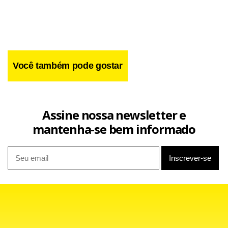
Você também pode gostar
Assine nossa newsletter e
mantenha-se bem informado
"No caso da telefonia móvel e de outros ativos na Itália que
poderão ser vendidos, além de estrategicamente não
serem de interesse, têm uma dimensão demasiado grande
para serem considerados pela Portugal Telecom", disse