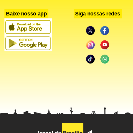
colégio em Maceió.
Baixe nosso app
Siga nossas redes
Sampaio foi assassinado à queima-roupa dentro do carro,
um Celta preto, por dois homens que se aproximaram em
um Astra preto e fugiram. De acordo com testemunhas, a
filha da vítima ouviu os disparos e ainda tentou se
aproximar do pai, mas foi contida por funcionários da
escola.
Filiado ao Partido Social Liberal (PSL), Sampaio comandou a
Câmara Municipal de Canudos entre 2003 e 2004. Ele
morava em Aracaju, onde trabalhava para Departamento
Nacional de Obras Contra as Secas (Dnocs), e vinha a
Maceió nos finais de semana para visitar os filhos.