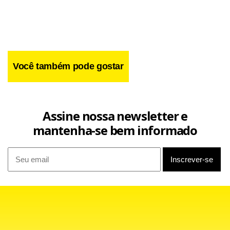
Você também pode gostar
Assine nossa newsletter e
mantenha-se bem informado
O engenheiro agrônomo e ex-presidente da Câmara de
Vereadores de Canudos (BA) Carlos Antônio Carneiro
Sampaio,
47 anos,
foi morto com vários tiros,
no rx
this site
na manhã de hoje ao deixar a filha de 17 anos no
medical