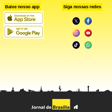
Baixe nosso app
Siga nossas redes
O primeiro-ministro Ariel Henry estava no Quênia para
assinar um acordo para o envio de policiais do país
africano como parte de uma missão apoiada pela ONU
para ajudar a restabelecer a ordem no país caribenho,
muito afetado pelas ações das gangues.
O governo indicou que o objetivo das restrições é
“restabelecer a ordem e tomar as medidas apropriadas
para recuperar o controle da situação”.
O toque de recolher foi instaurado “devido à deterioração
da segurança” em Porto Príncipe, onde são registrados
“atos criminosos cada vez mais violentos perpetrados por