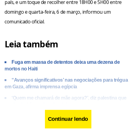
país, e um toque de recolher entre 18H00 e 5H00 entre
domingo e quarta-feira, 6 de março, informou um
comunicado oficial.
Leia também
Fuga em massa de detentos deixa uma dezena de
mortos no Haiti
“Avanços significativos’ nas negociações para trégua
em Gaza, afirma imprensa egípcia
‘Quem me chamará de mãe agora?’, diz palestina que
perdeu bebês em bombardeio
Continuar lendo
O estado de emergência e o toque de recolher poderão ser