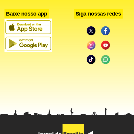
Baixe nosso app
Siga nossas redes
O papa Bento XVI convidou hoje os muçulmanos a
participarem de um diálogo que parta da premissa de que