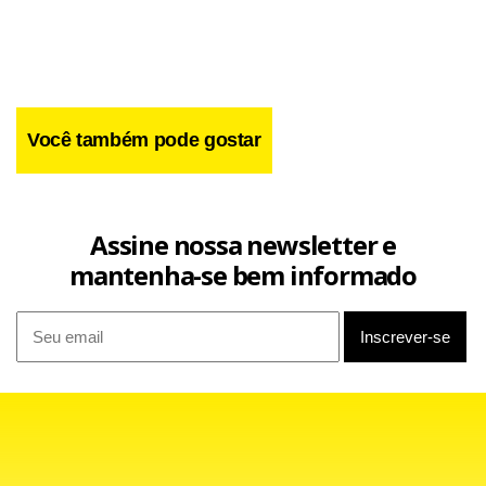
O imperador do Japão,
Akihito,
e sua esposa, a
page
order
Você também pode gostar
imperadora Michiko, conheceram neste domingo seu neto,
que nasceu na quarta-feira passada se tornando o
primeiro herdeiro homem da família real desde 1965.
Assine nossa newsletter e
mantenha-se bem informado
O casal imperial visitou a clínica onde está a criança quando
voltava de uma viagem ao norte do país. A princesa Kiko e
o bebê, que ainda não teve o nome divulgado, devem
deixar o hospital ainda esta semana.
O filho de Kiko é o terceiro nome na linha sucessória ao