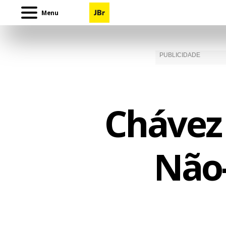
Menu
Chávez
Não-