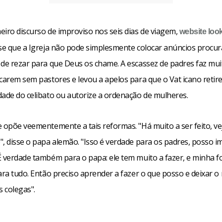
eiro discurso de improviso nos seis dias de viagem,
website
loo
sse que a Igreja não pode simplesmente colocar anúncios procu
 de rezar para que Deus os chame. A escassez de padres faz mui
carem sem pastores e levou a apelos para que o Vat icano retire
dade do celibato ou autorize a ordenação de mulheres.
e opõe veementemente a tais reformas. "Há muito a ser feito, ve
", disse o papa alemão. "Isso é verdade para os padres, posso i
É verdade também para o papa: ele tem muito a fazer, e minha f
ara tudo. Então preciso aprender a fazer o que posso e deixar o
 colegas".