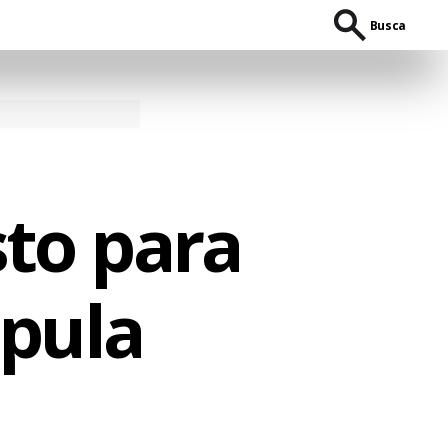
Busca
to para
úpula