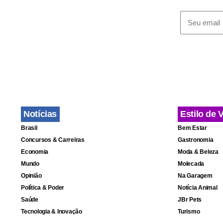
em 1951.
O papa pare
tirou longo
Ele chegou 
sabe quanto
João Paulo 2
Notícias
Estilo de 
Brasil
Bem Estar
Segundo ele
Concursos & Carreiras
Gastronomia
Peçam a De
Economia
Moda & Beleza
Mundo
Molecada
profissões,
Opinião
Na Garagem
dos padres 
Política & Poder
Notícia Animal
próximos 10-
Saúde
JBr Pets
Tecnologia & Inovação
Turismo