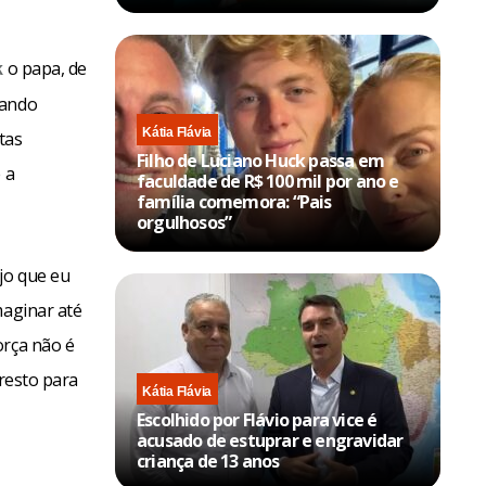
o papa, de
k
rando
Kátia Flávia
tas
Filho de Luciano Huck passa em
 a
faculdade de R$ 100 mil por ano e
família comemora: “Pais
orgulhosos”
jo que eu
maginar até
orça não é
 resto para
Kátia Flávia
Escolhido por Flávio para vice é
acusado de estuprar e engravidar
criança de 13 anos