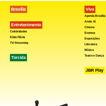
Brasília
Viva
Agenda Brasília
Anote Aí
Entretenimento
Cinema
Celebridades
Eventos
Kátia Flávia
Exposições
TV/ Streaming
Literatura
Música
Teatro e Dança
Torcida
JBR Play
Na Alemanha
liberal Nós