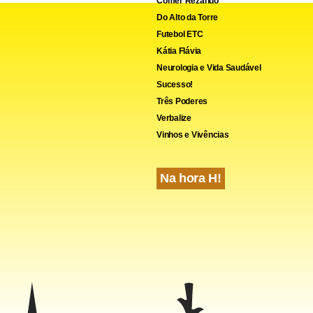
Comer Rezando
Do Alto da Torre
Futebol ETC
Kátia Flávia
Neurologia e Vida Saudável
Sucesso!
Três Poderes
Verbalize
Vinhos e Vivências
Na hora H!
, o número de padres caiu 29% entre 1992 e 2004, segundo a e
 Somos a Igreja. Em 2004, foram ordenados 112 padres, mas 31