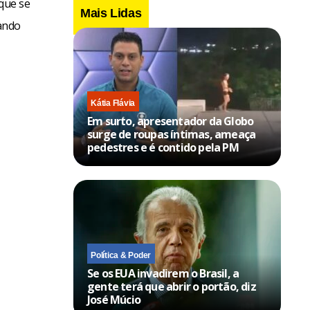
 que se
Mais Lidas
ando
Kátia Flávia
Em surto, apresentador da Globo
surge de roupas íntimas, ameaça
pedestres e é contido pela PM
Política & Poder
Se os EUA invadirem o Brasil, a
gente terá que abrir o portão, diz
José Múcio