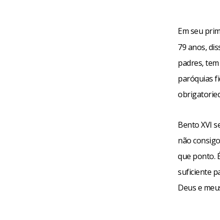
Em seu prim
79 anos, di
padres, tem
paróquias fi
obrigatorie
Bento XVI s
não consigo
que ponto. 
suficiente p
Deus e meus