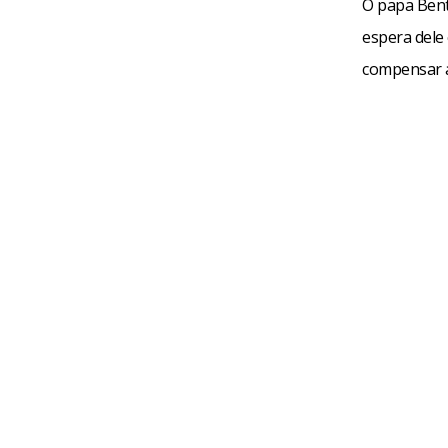
O papa Bento
espera dele
compensar a 