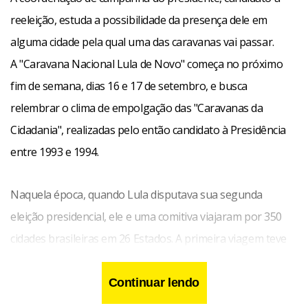
reeleição, estuda a possibilidade da presença dele em
alguma cidade pela qual uma das caravanas vai passar.
A "Caravana Nacional Lula de Novo" começa no próximo
fim de semana, dias 16 e 17 de setembro, e busca
relembrar o clima de empolgação das "Caravanas da
Cidadania", realizadas pelo então candidato à Presidência
entre 1993 e 1994.
Naquela época, quando Lula disputava sua segunda
eleição presidencial, ele e uma comitiva viajaram por 350
cidades brasileiras em 26 Estados. A primeira viagem teve
início em abril de 1993, em Garanhuns (PE), terra natal de
Lula, e terminou em Santos (SP), com duração de 25 dias.
Continuar lendo