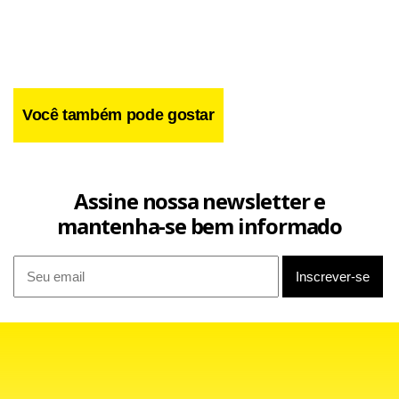
Você também pode gostar
Assine nossa newsletter e
mantenha-se bem informado
A polícia encontrou 60 corpos nas últimas 24 horas em
Bagdá,
a maioria amarrados e com marcas de
medications
tortura,
disseram autoridades,
em mais
for sale
sildenafil
uma prova de que os esquadrões da morte continuam
agindo na capital iraquiana, apesar da repressão.