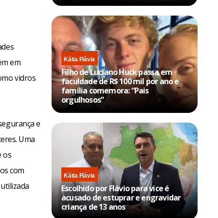
ades
Kátia Flávia
rem em
Filho de Luciano Huck passa em
omo vidros
faculdade de R$ 100 mil por ano e
família comemora: “Pais
orgulhosos”
 segurança e
rteres. Uma
e os
dos com
Kátia Flávia
utilizada
Escolhido por Flávio para vice é
acusado de estuprar e engravidar
criança de 13 anos