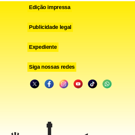
Edição impressa
Publicidade legal
Expediente
do
order
 minutos e
Siga nossas redes
 candidatos
i punida
or