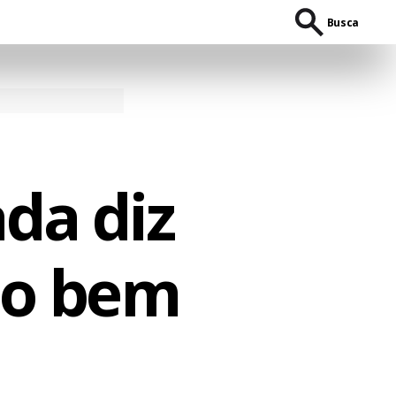
Busca
da diz
do bem