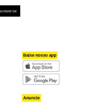
aeroportos.
as semanas,
Baixe nosso app
Anuncie