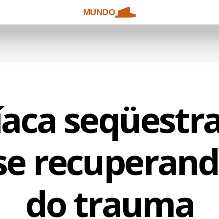
MUNDO
íaca seqüestra
 se recuperan
do trauma