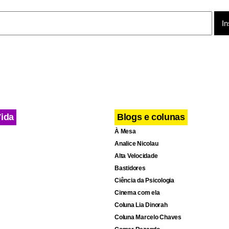
os comprados no duty free, depois dos postos de inspeção dos 
evem ser discutidas com os estados membros da UE nas próxim
ididas formalmente, então, pelo Comissão Européia.
Vida
Blogs e colunas
À Mesa
Analice Nicolau
Alta Velocidade
Bastidores
Ciência da Psicologia
Cinema com ela
Coluna Lia Dinorah
Coluna Marcelo Chaves