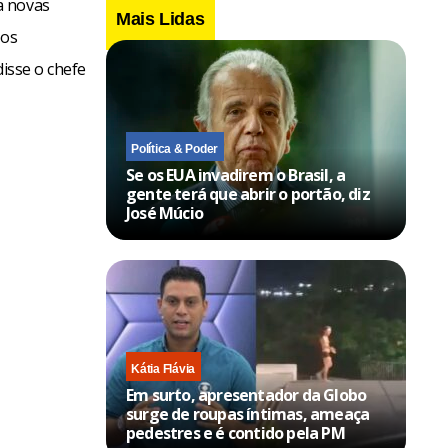
a novas
Mais Lidas
 os
isse o chefe
Política & Poder
Se os EUA invadirem o Brasil, a
gente terá que abrir o portão, diz
José Múcio
Kátia Flávia
Em surto, apresentador da Globo
surge de roupas íntimas, ameaça
pedestres e é contido pela PM