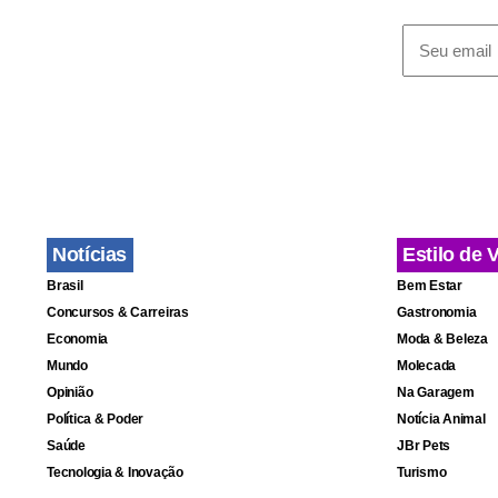
para produt
As regras d
e serão dec
Notícias
Estilo de 
Brasil
Bem Estar
Concursos & Carreiras
Gastronomia
Economia
Moda & Beleza
Mundo
Molecada
Opinião
Na Garagem
Política & Poder
Notícia Animal
Saúde
JBr Pets
Tecnologia & Inovação
Turismo