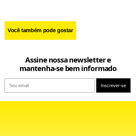
Você também pode gostar
Assine nossa newsletter e
mantenha-se bem informado
Também serão contemplados 5.134.337 contribuintes não
prioritários que entregaram a declaração até o dia 3 de
maio de 2022.
A consulta deve ser feita no site da Receita ou pelo Portal
e-CAC. O depósito dos valores será feito na próxima sexta-
feira (29), na conta informada pelo trabalhador ao declarar