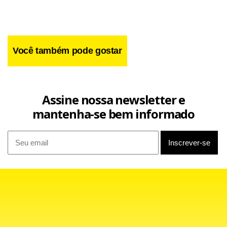
Você também pode gostar
Assine nossa newsletter e
mantenha-se bem informado
“Acreditamos que o término da obra vai adicionar valor ao
ativo, possibilitando o desinvestimento com sucesso”, disse
em conferência virtual com analistas nesta quinta-feira (25)
o diretor de Refino e Gás da estatal, Rodrigo Costa. O plano
prevê US$ 1 bilhão (R$ 5,6 bilhões) para a Rnest, para
ampliação de sua primeira unidade de refino e instalação