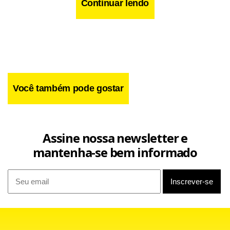
Continuar lendo
Você também pode gostar
Outro dado que chama atenção, sinaliza que das 39,5
Assine nossa newsletter e
milhões de mulheres que trabalham no país, o maior
mantenha-se bem informado
percentual é justamente de domésticas, atingindo 17% da
população.