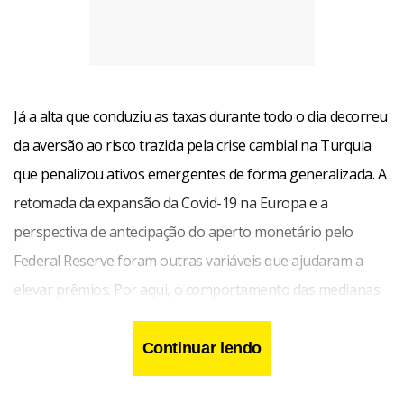
Já a alta que conduziu as taxas durante todo o dia decorreu
da aversão ao risco trazida pela crise cambial na Turquia
que penalizou ativos emergentes de forma generalizada. A
retomada da expansão da Covid-19 na Europa e a
perspectiva de antecipação do aperto monetário pelo
Federal Reserve foram outras variáveis que ajudaram a
elevar prêmios. Por aqui, o comportamento das medianas
de IPCA ontem na Focus ainda reverbera, às vésperas da
divulgação do IPCA-15 na quinta-feira.
Continuar lendo
A taxa do contrato de Depósito Interfinanceiro (DI) para