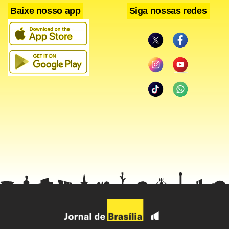
Baixe nosso app
Siga nossas redes
A alta das taxas estava relativamente controlada pela
manhã, mas começou a ganhar fôlego com a escalada do
dólar, que se firmou acima de R$ 5,60, com máxima na casa
de R$ 5,66 à tarde, contaminado pela crise na Turquia. A lira
intensificou as perdas nesta terça-feira depois que o
presidente do país, Recep Tayyip Erdogan, reafirmou sua
política econômica intervencionista. Por mais que a
realidade brasileira seja diferente, o operador de renda fixa
da Terra Investimentos Paulo Nepoumuceno afirma que
“há contágio”.