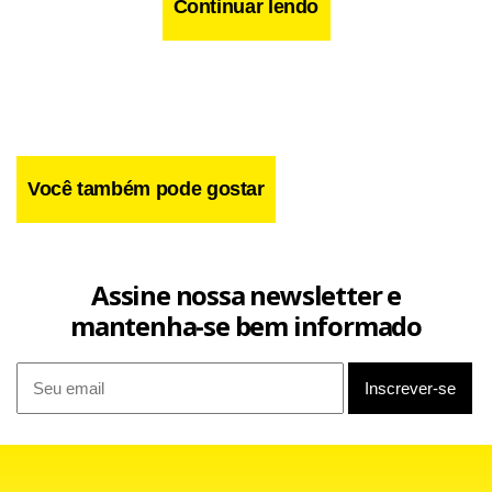
Continuar lendo
Você também pode gostar
Carlos estava detido na 30ª DP, desde ontem, quando
Assine nossa newsletter e
prestou seu primeiro depoimento. Ele havia dito à polícia
mantenha-se bem informado
que foi convidado por Diego Nascimento da Silva, de 18
anos, para participar do assalto, mas recusou.
Mais tarde, entretanto, ele confessou que foi com a
quadrilha até o local. Ele disse ainda que foi forçado por