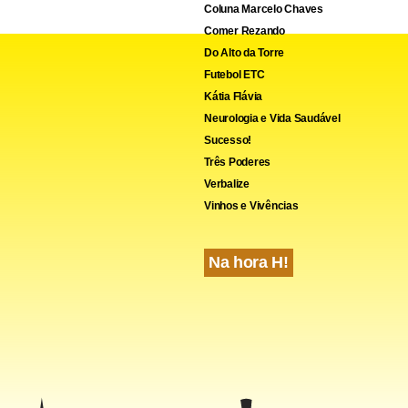
Coluna Marcelo Chaves
8%; e os impostos aumentaram 0,91%.
Comer Rezando
Do Alto da Torre
Futebol ETC
Kátia Flávia
Neurologia e Vida Saudável
Sucesso!
Três Poderes
Verbalize
Vinhos e Vivências
Na hora H!