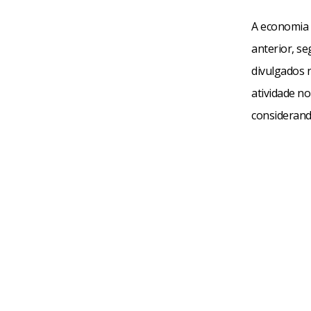
A economia b
anterior, s
divulgados 
atividade no
considerand