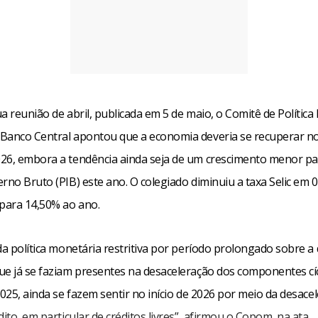
a reunião de abril, publicada em 5 de maio, o Comitê de Polític
Banco Central apontou que a economia deveria se recuperar no
26, embora a tendência ainda seja de um crescimento menor pa
rno Bruto (PIB) este ano. O colegiado diminuiu a taxa Selic em 
 para 14,50% ao ano.
 da política monetária restritiva por período prolongado sobre 
ue já se faziam presentes na desaceleração dos componentes cíc
2025, ainda se fazem sentir no início de 2026 por meio da desace
dito, em particular de créditos livres”, afirmou o Copom, na ata.