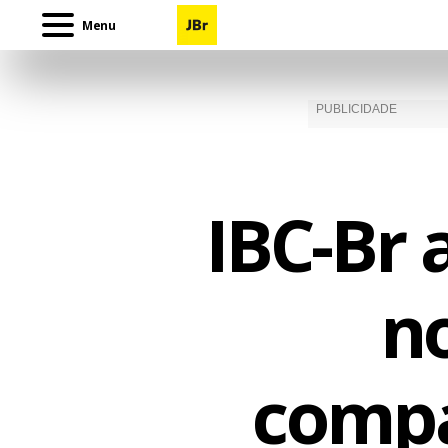
Menu
IBC-Br 
no
compa