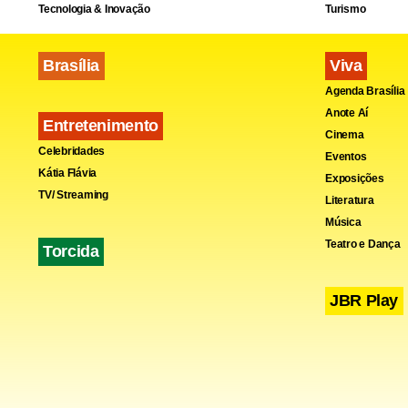
Tecnologia & Inovação
Turismo
cresceu 0,2
Brasília
Viva
Agenda Brasília
Anote Aí
Entretenimento
Cinema
Celebridades
Eventos
Kátia Flávia
Exposições
TV/ Streaming
Literatura
Música
Teatro e Dança
Torcida
JBR Play