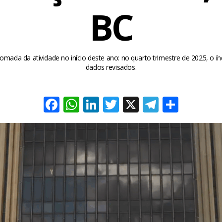
BC
omada da atividade no início deste ano: no quarto trimestre de 2025, o í
dados revisados.
Facebook
WhatsApp
LinkedIn
Twitter
X
Telegra
Share