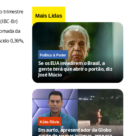
o trimestre
Mais Lidas
(IBC-Br)
etomada da
scido 0,36%,
Política & Poder
Se os EUA invadirem o Brasil, a
gente terá que abrir o portão, diz
José Múcio
Kátia Flávia
Em surto, apresentador da Globo
surge de roupas íntimas, ameaça