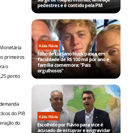
pedestres e é contido pela PM
Kátia Flávia
a Monetária
Filho de Luciano Huck passa em
s primeiros
faculdade de R$ 100 mil por ano e
família comemora: “Pais
ra o
orgulhosos”
0,25 ponto
a demanda
licos do PIB
Kátia Flávia
leração do
Escolhido por Flávio para vice é
acusado de estuprar e engravidar