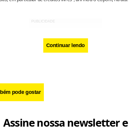
Continuar lendo
bém pode gostar
Assine nossa newsletter e
trimestre, o IBC-Br ex-agropecuária, que exclui os efeitos do s