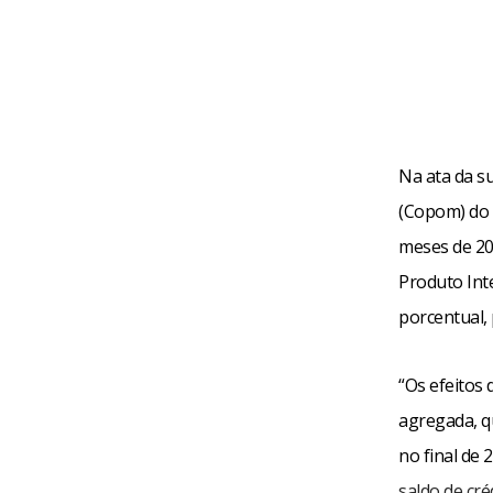
Na ata da su
(Copom) do 
meses de 20
Produto Inte
porcentual,
“Os efeitos
agregada, q
no final de 
saldo de cré