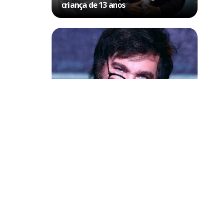
criança de 13 anos
Política & Poder
Milei volta a chamar Lula de ‘ladrão’
e ‘corrupto’
etor na